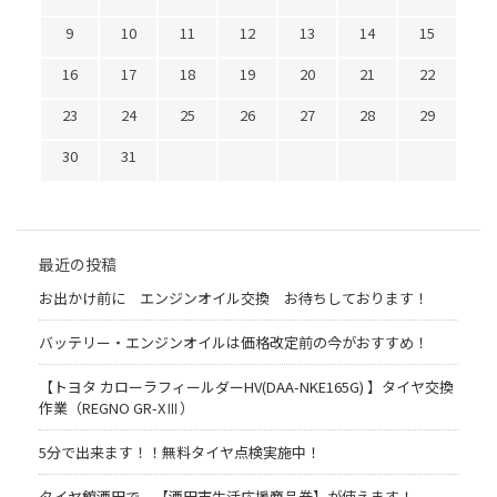
9
10
11
12
13
14
15
16
17
18
19
20
21
22
23
24
25
26
27
28
29
30
31
最近の投稿
お出かけ前に エンジンオイル交換 お待ちしております！
バッテリー・エンジンオイルは価格改定前の今がおすすめ！
【トヨタ カローラフィールダーHV(DAA-NKE165G) 】タイヤ交換
作業（REGNO GR-XⅢ）
5分で出来ます！！無料タイヤ点検実施中！
タイヤ館酒田で 【酒田市生活応援商品券】が使えます！