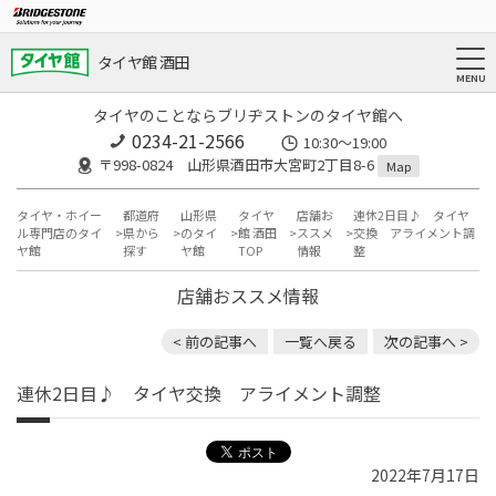
タイヤ館 酒田
タイヤのことならブリヂストンのタイヤ館へ
0234-21-2566
10:30～19:00
〒998-0824 山形県酒田市大宮町2丁目8-6
Map
タイヤ・ホイー
都道府
山形県
タイヤ
店舗お
連休2日目♪ タイヤ
ル専門店のタイ
県から
のタイ
館 酒田
ススメ
交換 アライメント調
ヤ館
探す
ヤ館
TOP
情報
整
店舗おススメ情報
< 前の記事へ
一覧へ戻る
次の記事へ >
連休2日目♪ タイヤ交換 アライメント調整
2022年7月17日