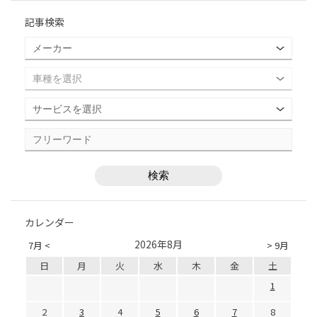
記事検索
カレンダー
2026年8月
7月 <
> 9月
日
月
火
水
木
金
土
1
2
3
4
5
6
7
8