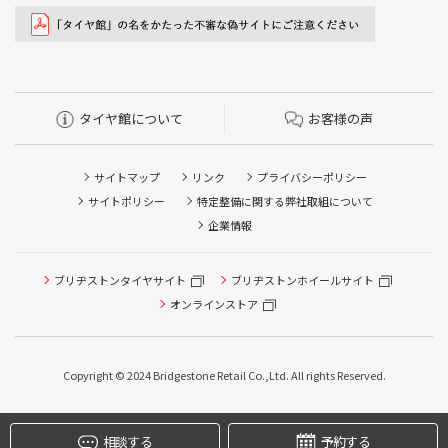
タイヤ館について
お客様の声
サイトマップ
リンク
プライバシーポリシー
サイトポリシー
特定整備に関する弊社取組について
企業情報
タイヤ/サービスに関するご相談の予約
タイヤ点検・安全点検/タイヤ履き替え/オイル交換/その他
ブリヂストンタイヤサイト
ブリヂストンホイールサイト
ピット作業の予約
オンラインストア
クローク契約会員専用タイヤ履き替え※タイヤ履き替えを
希望のクローク契約会員の方はこちらを選択ください
Copyright © 2024 Bridgestone Retail Co.,Ltd. All rights Reserved.
本日のタイヤ履き替え順番待ち予約 ※クローク契約会員の
方はご利用いただけません
相談する
予約する