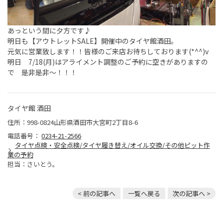
あっという間に夕方です♪
明日も【アウトレットSALE】開催中のタイヤ館酒田。
元気に営業致します！！皆様のご来店お待ちしております(*^^)v
明日 7/18(月)はアライメント調整のご予約に空きがありますの
で 是非是非～！！！
タイヤ館 酒田
住所：998-0824山形県酒田市大宮町2丁目8-6
電話番号：
0234-21-2566
タイヤ点検・安全点検/タイヤ履き替え/オイル交換/その他ピット作
業の予約
担当：さいとう。
< 前の記事へ
一覧へ戻る
次の記事へ >