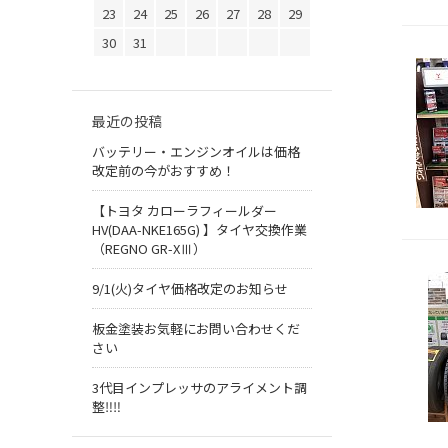
23
24
25
26
27
28
29
30
31
最近の投稿
バッテリー・エンジンオイルは価格
改定前の今がおすすめ！
【トヨタ カローラフィールダー
HV(DAA-NKE165G) 】タイヤ交換作業
（REGNO GR-XⅢ）
9/1(火)タイヤ価格改定のお知らせ
板金塗装お気軽にお問い合わせくだ
さい
3代目インプレッサのアライメント調
整‼︎‼︎