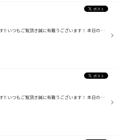
こんにちは！タイヤ館西荻窪店です‼️ いつもご覧頂き誠に有難うございます！ 本日の作業内容をご紹介致します♪ 車種:プジョー308 作業内容:安全点検 当店では無料の安全点検を行っております♪ いつでもお越しください！ 最後はタイヤワックスとホイール清掃をし、ピカピカに仕上げました！ 本日はご...
こんにちは！タイヤ館西荻窪店です‼️ いつもご覧頂き誠に有難うございます！ 本日の作業内容をご紹介致します♪ 車種:アイシス 作業内容:安全点検 当店では無料の安全点検を行っております‼︎ タイヤ空気圧の他にバッテリーの電圧、エアコンフィルター、オイルの汚れ具合などを無料でチェックしており...