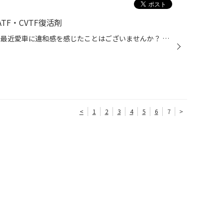
TF・CVTF復活剤
こんにちはタイヤ館西荻窪です♪ 最近愛車に違和感を感じたことはございませんか？ ・エンジンのパワーが落ちてきた ・軽くアクセルを踏んでも衝撃がくる ・変速時に衝撃がくる ・エンジンブレーキの効きが弱い などの症状気になったことはありませんか？ そういった症状にはATF・CVTF交換をオススメ...
<
1
2
3
4
5
6
7
>