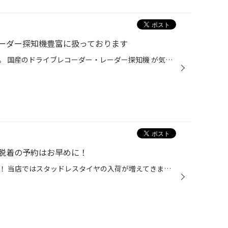
ーダー探知機豊富に扱っております
こんにちはタイヤ館西荻窪店です。 国産のドライブレコーダー・レーダー探知機 が気になっている方はいますか？ 当店では最新のユピテル・コムテックの ドライブレコーダー、レーダー探知機を 取り扱い・取り付けを行なっております。 当店ではその他のGTパーツの取り扱いをしております。 お気軽に...
脱着の予約はお早めに！
こんにちはタイヤ館西荻窪店です！ 当店ではスタッドレスタイヤの入荷が増えてきました。 皆さんはスタッドレスタイヤの準備をしていますか？ 当店では12月の予約が取りづらい状況になり、 取り付けは年明けになってしまう事があります。 ですが当店では2ヶ月先まで予約が取れますので お早めに予約...