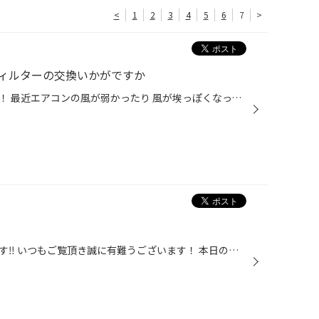
<
1
2
3
4
5
6
7
>
ィルターの交換いかがですか
こんにちはタイヤ館西荻窪店です！ 最近エアコンの風が弱かったり 風が埃っぽくなっている事を感じていませんか？ その症状はエアコンフィルターの汚れから来ています。 エアコンを使用していると外気の汚れや内気の汚れを キャッチしてフィルターの目が詰まっていきます。 目に詰まっていると汚れ...
こんにちは！タイヤ館西荻窪店です‼️ いつもご覧頂き誠に有難うございます！ 本日の作業内容をご紹介致します♪ 車種:ノア 作業内容:安全点検 当店では無料の安全点検を行っております‼︎ お気軽にお越しください！ 最後はタイヤワックスとホイール清掃をし、ピカピカに仕上げました！ 本日はご来店あ...