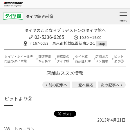
タイヤ館 西荻窪
タイヤのことならブリヂストンのタイヤ館へ
03-5336-6265
10:30～19:00
〒167-0053 東京都杉並区西荻南1-2-1
Map
タイヤ・ホイール専
都道府県
東京都の
タイヤ館
店舗おス
ピット
門店のタイヤ館
から探す
タイヤ館
西荻窪TOP
スメ情報
より②
店舗おススメ情報
< 前の記事へ
一覧へ戻る
次の記事へ >
ピットより②
2013年4月21日
VW トゥーラン