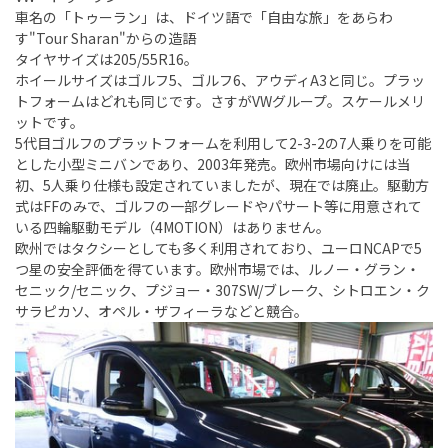
車名の「トゥーラン」は、ドイツ語で「自由な旅」をあらわ
す"Tour Sharan"からの造語
タイヤサイズは205/55R16。
ホイールサイズはゴルフ5、ゴルフ6、アウディA3と同じ。プラッ
トフォームはどれも同じです。さすがVWグループ。スケールメリ
ットです。
5代目ゴルフのプラットフォームを利用して2-3-2の7人乗りを可能
とした小型ミニバンであり、2003年発売。欧州市場向けには当
初、5人乗り仕様も設定されていましたが、現在では廃止。駆動方
式はFFのみで、ゴルフの一部グレードやパサート等に用意されて
いる四輪駆動モデル（4MOTION）はありません。
欧州ではタクシーとしても多く利用されており、ユーロNCAPで5
つ星の安全評価を得ています。欧州市場では、ルノー・グラン・
セニック/セニック、プジョー・307SW/ブレーク、シトロエン・ク
サラピカソ、オペル・ザフィーラなどと競合。