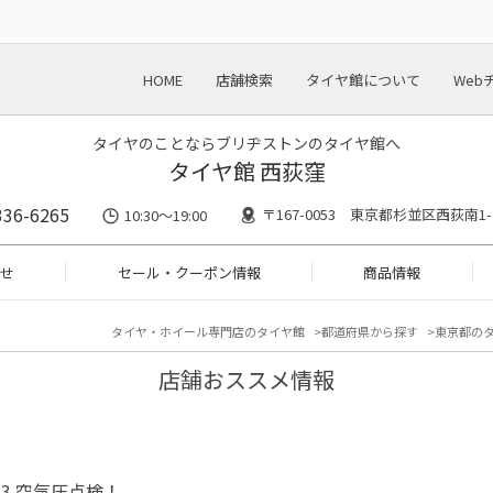
HOME
店舗検索
タイヤ館について
Web
タイヤのことならブリヂストンのタイヤ館へ
タイヤ館 西荻窪
336-6265
〒167-0053 東京都杉並区西荻南1-
10:30～19:00
せ
セール・クーポン情報
商品情報
タイヤ・ホイール専門店のタイヤ館
都道府県から探す
東京都の
店舗おススメ情報
 A3 空気圧点検！