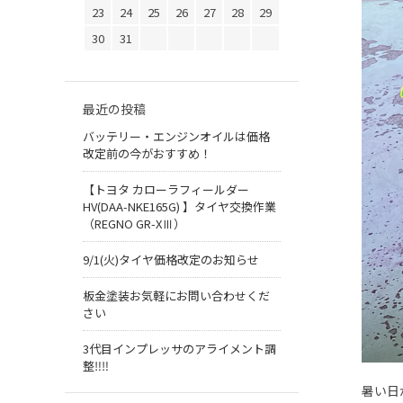
23
24
25
26
27
28
29
30
31
最近の投稿
バッテリー・エンジンオイルは価格
改定前の今がおすすめ！
【トヨタ カローラフィールダー
HV(DAA-NKE165G) 】タイヤ交換作業
（REGNO GR-XⅢ）
9/1(火)タイヤ価格改定のお知らせ
板金塗装お気軽にお問い合わせくだ
さい
3代目インプレッサのアライメント調
整‼︎‼︎
暑い日