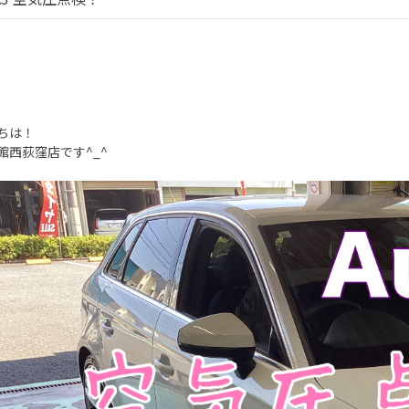
ちは！
館西荻窪店です^_^