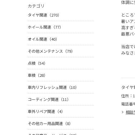
体調に
カテゴリ
ところ
タイヤ関連（270）
暑いア
ホイール関連（77）
高すぎ
最悪バ
オイル関連（40）
当店で
その他メンテナンス（79）
みなさ
点検（54）
車検（28）
タイヤ
車内リフレッシュ関連（10）
住所：1
コーティング関連（11）
電話番
車外リペア関連（4）
相談
その他カー用品関連（8）