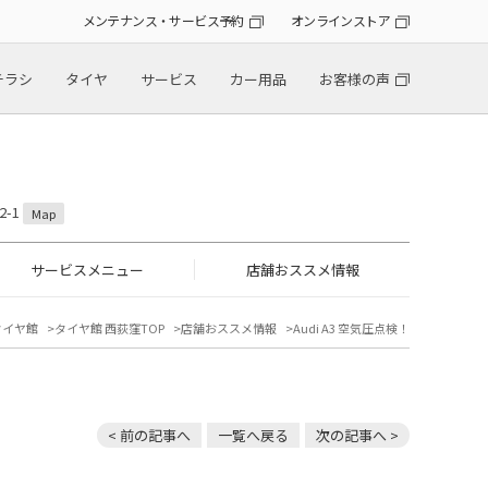
メンテナンス・サービス予約
オンラインストア
チラシ
タイヤ
サービス
カー用品
お客様の声
2-1
Map
サービスメニュー
店舗おススメ情報
タイヤ館
タイヤ館 西荻窪TOP
店舗おススメ情報
Audi A3 空気圧点検！
< 前の記事へ
一覧へ戻る
次の記事へ >