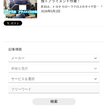
換＋アライメント作業！
本日は、トヨタ カローラクロスのタイヤ交換＋アライメント作業になります。 交換前のタイヤ 交換するタイヤ 交換するタイヤは、ALENZA LX100 ブリヂストンのSUV専用・プレミアムコンフォートタイヤになります。 主な特徴 高い静粛性と乗り心地 REGNOの設計思想を取り入れ、SUV特有のロードノイズを...
2026年5月2日
記事検索