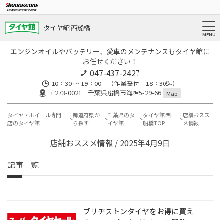
タイヤ館 西船橋
エンジンオイルやバッテリー、愛車のメンテナンスもタイヤ館に
お任せください！
047-437-2427
10：30 ～ 19：00 （作業受付 18：30迄）
〒273-0021 千葉県船橋市海神5-29-66
Map
タイヤ・ホイール専門
都道府県か
千葉県のタ
タイヤ館 西
店舗おスス
店のタイヤ館
ら探す
イヤ館
船橋TOP
メ情報
店舗おススメ情報 / 2025年4月9日
記事一覧
ブリヂストンタイヤをお得に買え