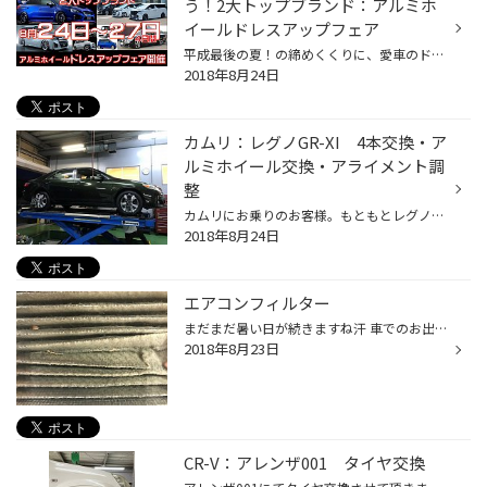
う！2大トップブランド：アルミホ
イールドレスアップフェア
平成最後の夏！の締めくくりに、愛車のドレスアップを♪ 日本の数あるホイールメーカーの中からトップブランドメーカーを選りすぐり、ドレスアップフェアを開催いたします！GTにも参戦する日本を代表するホイールメーカー：WEDSラージクラスミニバンや高級セダンの足元を飾るシュティッヒ・トラフィ...
2018年8月24日
カムリ：レグノGR-XI 4本交換・ア
ルミホイール交換・アライメント調
整
カムリにお乗りのお客様。もともとレグノのGR-XTを履いていらっしゃいましたが、今回もレグノでタイヤ交換させて頂きました！ 一度レグノを履かれたお客様は、リピートでレグノを履かれることがホント多いです！ ご指名有り難うございます！ またタイヤ交換と合わせて、ホイールも一新！ダークグリ...
2018年8月24日
エアコンフィルター
まだまだ暑い日が続きますね汗 車でのお出掛けもエアコン必須だと思います！ そこで今回はエアコンフィルターのお話です。 車のエアコンにもフィルターがついており、砂埃や塵を取り除いてから車内に冷たい風を送っています。 そんなフィルターが・・・・ すごいことになってます。。。 ちなみに新...
2018年8月23日
CR-V：アレンザ001 タイヤ交換