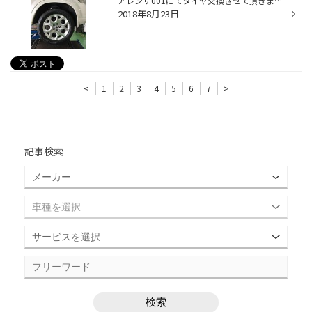
アレンザ001にてタイヤ交換させて頂きました！ SUVにミニバン専用タイヤを装着される選択もありますが、普通車より車重があったり、重心が高かったりしますので、SUV専用タイヤと比べるとタイヤの剛性感が足りなく感じることがあるかもしれません。 こちらのアレンザは、カイエンやBMWX5といった世...
2018年8月23日
<
1
2
3
4
5
6
7
>
記事検索