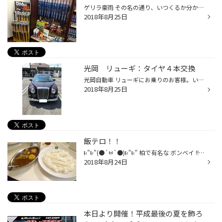
ゲリラ豪雨 その名の通り、いつくるか分からないから困っちゃうのですが、運転中に急にフロントガラスに叩きつけられる雨には吃驚しますねー(´_｀;) そんなときに限ってワイパーの拭き取りが悪いことに気付いたりするケースが多いかと思います。 フロントガラスを拭き取るためのワイパーもゴム製品...
2018年8月25日
光岡 リューギ：タイヤ４本交換
光岡自動車 リューギにお乗りのお客様。いつも当店をご贔屓していただきましてありがとうございます！ このたびはタイヤ交換をさせていただきました！ クラッシックの外観に反して中身はなんとハイブリッド車！ タイヤ交換に困ったら、ぜひタイヤ館に西船橋店へお任せください！
2018年8月25日
飯テロ！！
ŧ‹"ŧ‹"(●´ㅂ`●)ŧ‹"ŧ‹" 柏で有名な ボンベイ !! の、本店。 休みの日に行って参りました★ 同じく柏にボンベイカフェ、松戸駅近くにも店舗は有りますが、 やはり一度は本店で食してみたいと思うもの！ チキンカレー サラサラなルーに、かために炊いたお米がよく合います（月並み） 美味しいですよ－！...
2018年8月24日
本日より開催！平成最後の夏を飾ろ