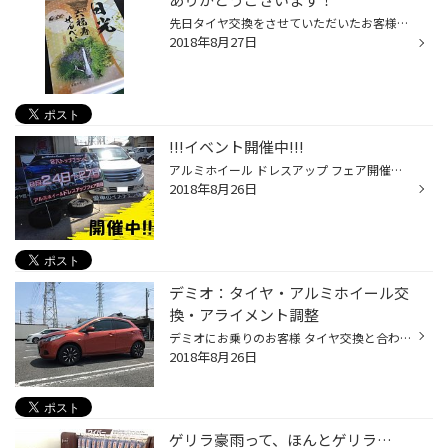
先日タイヤ交換をさせていただいたお客様。 帰省・お出掛け前という事で作業をさせていただいたのですが、その後の点検でご来店していただきました。 「おかげさまで安心してドライブできました～」と、いうご報告とともにわざわざ差し入れ・お土産まで！！！ 何だか申し訳ないですね～本当に有り難...
2018年8月27日
!!!イベント開催中!!!
アルミホイール ドレスアップ フェア開催中！ こんなホイールとか、こんなホイールとか・・・ こ～んなホイールも展示してます！ ホイール模擬装着もやってます！ 写真だけだとイメージが掴みにくかったり、本当に合うのかなぁ？ なーんて、思ったりしますよね。 実際に装着して見ることが出来れば...
2018年8月26日
デミオ：タイヤ・アルミホイール交
換・アライメント調整
デミオにお乗りのお客様 タイヤ交換と合わせてアルミホイールもセットで交換させていただきました。 もともとアルミホイールを装着されていましたが、ホイールのリム部分だけでなくディスク部分まで傷が入っていました。 さすがにブレの原因になります。 またセンター部分はしっかり溝が残っていま...
2018年8月26日
ゲリラ豪雨って、ほんとゲリラ…