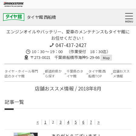
タイヤ館 西船橋
エンジンオイルやバッテリー、愛車のメンテナンスもタイヤ館に
お任せください！
047-437-2427
10：30 ～ 19：00 （作業受付 18：30迄）
〒273-0021 千葉県船橋市海神5-29-66
Map
タイヤ・ホイール専門
都道府県か
千葉県のタ
タイヤ館 西
店舗おスス
店のタイヤ館
ら探す
イヤ館
船橋TOP
メ情報
店舗おススメ情報 / 2018年8月
記事一覧
<
1
2
3
4
5
6
7
>
ありがとうございます！