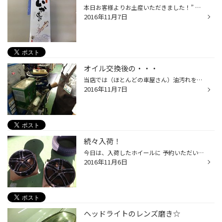
本日お客様よりお土産いただきました！” 先日、玉川温泉にいくということでご来店され スタッドレスタイヤに交換させていただきました。 そのときは、「まだ早いよね」などとお話されていて 念のため・・と装着！ そしたら、帰る前日の夜に降雪があり、当日には 路面凍結状態だったそうでした＞＜ ...
2016年11月7日
オイル交換後の・・・
当店では（ほとんどの車屋さん）油汚れをキレイにする ブレーキクリーナーというものでしっかり掃除しています！ 特に活躍するのは、オイル交換実施後に 拭き残ってしまう汚れです。 油なので、ただ拭くだけではキレイにならないので・・・・ ジェット噴射～～～！！！！！でキレイにします。
2016年11月7日
続々入荷！
今日は、入荷したホイールに 予約いただいた商品の組み付けを行いました！ 組みつけておけば、お客様が来て貰ったときに 待ち時間少なく取り付けできます。 予約も受付しているので 是非ご利用ください！ 12月に入ると混雑が予想されますので お早めをオススメします！
2016年11月6日
ヘッドライトのレンズ磨き☆