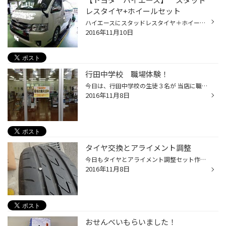
レスタイヤ+ホイールセット
ハイエースにスタッドレスタイヤ＋ホイールセットの装着です！ こちらのハイエース。お仕事で送迎用に使用しているとのことで、安全のために早めのスタッドレスタイヤへ交換です。 画像公開にあたり、会社名等は伏せさせていただきますね。 装着タイヤ ： BLIZZAK VL1 195/80R15 107/105L 装着...
2016年11月10日
行田中学校 職場体験！
今日は、行田中学校の生徒３名が 当店に職場体験に来ました！ なんでもかんでも新鮮でしたね＾＾ やっぱり若いっていいですなぁ。 目にすることのほとんどに興味津々で 教えるこっちも熱く語ってしまい・・・（汗） 今日体験したことが、少しでもこの子達の未来で 役に立つ事があればいいなぁと思い...
2016年11月8日
タイヤ交換とアライメント調整
今日もタイヤとアライメント調整セット作業を実施！ 車両はアイシスです。 パンクしていたので点検実施しましたが、タイヤの 損傷がひどくなってしまっていて修理不可状態に＞＜ 他のタイヤも少し古く、劣化してましたので 一緒に他の４本交換へ！ パンクの後遺症など心配なので、ちゃんとアライメ...
2016年11月8日
おせんべいもらいました！