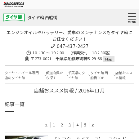
タイヤ館 西船橋
エンジンオイルやバッテリー、愛車のメンテナンスもタイヤ館に
お任せください！
047-437-2427
10：30 ～ 19：00 （作業受付 18：30迄）
〒273-0021 千葉県船橋市海神5-29-66
Map
タイヤ・ホイール専門
都道府県か
千葉県のタ
タイヤ館 西
店舗おスス
店のタイヤ館
ら探す
イヤ館
船橋TOP
メ情報
店舗おススメ情報 / 2016年11月
記事一覧
<
1
2
3
4
5
>
【トヨタ ハイエース】 スタッド