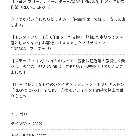
【トヨタ カローラフィールダーHV(DAA-NKE165G) 】タイヤ交換
作業（REGNO GR-XⅢ）
タイヤがパンクしたらどうする？「内面修理」で確実・安心に直
します。
【ホンダ・フリード】6年目タイヤ交換！「純正の走りやすさを
落としたくない」お客様にオススメしたブリヂストン
FINESSA（フィネッサ）
【ステップワゴン】タイヤのワイヤー露出は超危険！静粛性＆乗
り心地抜群の「REGNO GR-XⅢ TYPE RV」へ交換させていただき
ました！
【日産 セレナ】5年経過のタイヤをリフレッシュ！ブリヂストン
「REGNO GR-XⅢ TYPE RV」交換＆アライメント調整で極上の乗
り心地へ
カテゴリ
タイヤ関連（932）
ホイール関連（227）