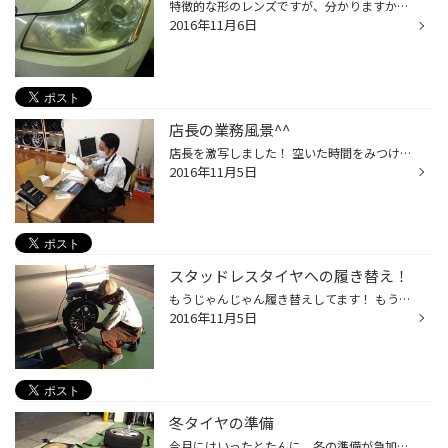
特徴的な形のレンズですが、分かりますか？ 日産フーガです！ よく見るとヘッドライトの表面が薄っすらと黄ばんでいます。 ガラス製だった昔とは違い、樹脂製なため、日に焼けてしまったり、経年劣化で、どうしてもくすんだり黄ばんでしまうんです。 表面がくすんで黄ばんでいると、照射時の明かり...
2016年11月6日
店長の業務風景^^
店長を激写しました！ 空いた時間をみつけてはいろいろやってます！ 今回はなにやら封筒に詰め詰めしてました。 お客様に送るのかな？？ もし、近々西船橋店から怪しい封書が届いたら 店長自ら作成したものですよ～！ プレミアム品です＾＾
2016年11月5日
スタッドレスタイヤへの履き替え！
もうじゃんじゃん履き替えしてます！ もう現時点で、年内の土曜、日曜日の午前中の予約は ほぼ埋まってきてます。 土、日にご予約されるかたはお早めにご連絡ください！
2016年11月5日
冬タイヤの準備
今月にはいったとたんに、冬の準備が急加速中！！！ 先月の流れとは違って毎日履き替え作業の予約が入ってます。 スタッドレスタイヤをお持ちの方は、早めに履き替えちゃいましょう！！ 既に12月の土日の予約は埋まりつつあります・・・＞＜ （もう半分くらいは埋まってしまいました。。。） なので...