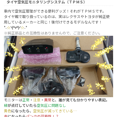
タイヤ空気圧モニタリングシステム（ＴＰＭＳ）
車内で空気圧管理ができる便利グッズ！それがＴＰＭＳです。
タイヤ館で取り扱っているのは、実はレクサスやトヨタが純正使
用しているメーカーと同じ！後付けできるモデルなんです！
°˖
☆
◝(⁰▿⁰)◜
☆
˖°
※純正部品との互換性はありませんので、ご注意ください。
モニターは
正常
・
注意
・
異常
と、誰が見ても分かりやすい表記。
緑
が点灯していたら
空気圧に問題なし
黄色
になったら、
空気圧が減ってきている…
赤
になったら
パンクの可能性！？