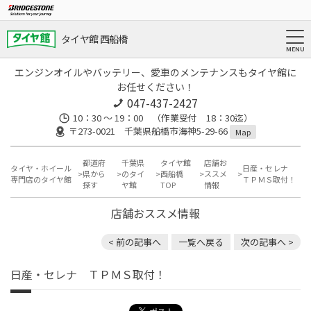
タイヤ館 西船橋
エンジンオイルやバッテリー、愛車のメンテナンスもタイヤ館に
お任せください！
047-437-2427
10：30 ～ 19：00 （作業受付 18：30迄）
〒273-0021 千葉県船橋市海神5-29-66
Map
都道府
千葉県
タイヤ館
店舗お
タイヤ・ホイール
日産・セレナ
県から
のタイ
西船橋
ススメ
専門店のタイヤ館
ＴＰＭＳ取付！
探す
ヤ館
TOP
情報
店舗おススメ情報
< 前の記事へ
一覧へ戻る
次の記事へ >
日産・セレナ ＴＰＭＳ取付！