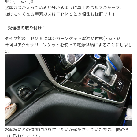
填！(｀･ω･´)b
窒素ガスが入っていると分かるように専用のバルブキャップ。
抜けにくくなる窒素ガスはＴＰＭＳとの相性も抜群です！
受信機の取り付け！
タイヤ館のＴＰＭＳにはシガーソケット電源が付属(・ω・)ﾉ
今回はアクセサリーソケットを使って電源供給にすることにしまし
た。
お客様にどの位置に取り付けたいか確認させていただき、依頼通
りに取り付けです。