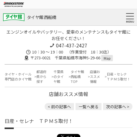
タイヤ館 西船橋
エンジンオイルやバッテリー、愛車のメンテナンスもタイヤ館に
お任せください！
047-437-2427
10：30 ～ 19：00 （作業受付 18：30迄）
〒273-0021 千葉県船橋市海神5-29-66
Map
都道府
千葉県
タイヤ館
店舗お
タイヤ・ホイール
日産・セレナ
県から
のタイ
西船橋
ススメ
専門店のタイヤ館
ＴＰＭＳ取付！
探す
ヤ館
TOP
情報
店舗おススメ情報
< 前の記事へ
一覧へ戻る
次の記事へ >
日産・セレナ ＴＰＭＳ取付！