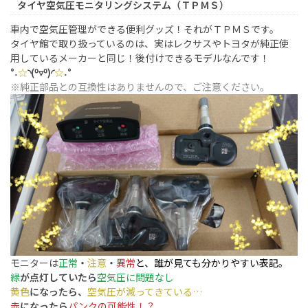
タイヤ空気圧モニタリングシステム（ＴＰＭＳ）
車内で空気圧管理ができる便利グッズ！それがＴＰＭＳです。
タイヤ館で取り扱っているのは、実はレクサスやトヨタが純正使
用しているメーカーと同じ！後付けできるモデルなんです！
°˖
☆
◝(⁰▿⁰)◜
☆
˖°
※純正部品との互換性はありませんので、ご注意ください。
モニターは
正常
・
注意
・
異常
と、誰が見ても分かりやすい表記。
緑
が点灯していたら
空気圧に問題なし
黄色
になったら、
空気圧が減ってきている…
赤
になったら
パンクの可能性！？