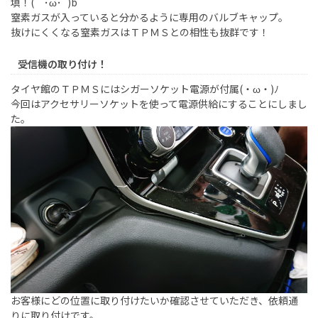
填！(｀･ω･´)b
窒素ガスが入っていると分かるように専用のバルブキャップ。
抜けにくくなる窒素ガスはＴＰＭＳとの相性も抜群です！
受信機の取り付け！
タイヤ館のＴＰＭＳにはシガーソケット電源が付属(・ω・)ﾉ
今回はアクセサリーソケットを使って電源供給にすることにしまし
た。
お客様にどの位置に取り付けたいか確認させていただき、依頼通
りに取り付けです。