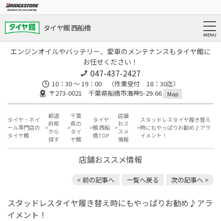
タイヤ館 西船橋
エンジンオイルやバッテリー、愛車のメンテナンスもタイヤ館に
お任せください！
047-437-2427
10：30 ～ 19：00 （作業受付 18：30迄）
〒273-0021 千葉県船橋市海神5-29-66
Map
都道
千葉
店舗
タイヤ・ホイ
タイヤ
スタッドレスタイヤ履き替え
府県
県の
おス
ール専門店の
館 西船
時にもやっぱりお勧め♪アラ
から
タイ
スメ
タイヤ館
橋TOP
イメント！
探す
ヤ館
情報
店舗おススメ情報
< 前の記事へ
一覧へ戻る
次の記事へ >
スタッドレスタイヤ履き替え時にもやっぱりお勧め♪アラ
イメント！