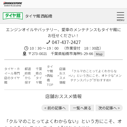
タイヤ館 西船橋
エンジンオイルやバッテリー、愛車のメンテナンスもタイヤ館に
お任せください！
047-437-2427
10：30 ～ 19：00 （作業受付 18：30迄）
〒273-0021 千葉県船橋市海神5-29-66
Map
タイ
タイヤ・ホ
都道
千葉
店舗
ヤ館
「クルマのことってよくわからな
イール専門
府県
県の
おス
西船
い」という方にこそ、オトクな“メン
店のタイヤ
から
タイ
スメ
橋
テナンスパック”がおすすめ!!
館
探す
ヤ館
情報
TOP
店舗おススメ情報
< 前の記事へ
一覧へ戻る
次の記事へ >
「クルマのことってよくわからない」という方にこそ、オ