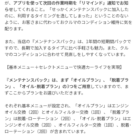
が、
アプリを使って次回の作業時期を「リマインド」通知でお知
らせ
してくれること。「せっかくメンテナンスパックに加入した
のに、利用するタイミングを逸してしまった」ということのない
ように、お客さまに代わっておクルマのコンディション維持に気を
配ります。
また、当店の『メンテナンスパック』は、
1
年間の短期間パックで
すので、長期で加入するタイプに比べ手軽さも魅力。また、クル
マのコンディションに合わせて見直しをしやすくなっています。
【基本メニュー＋セレクトメニューで快適カーライフを実現】
『メンテナンスパック』は、まず「オイルプラン」、「脱着プラ
ン」、「オイル･脱着プラン」の
3
つをご用意
していますので、ま
ずここからプランをお選びいただきます。
それぞれ基本メニューが設定され、「オイルプラン」はエンジン
オイル交換（
2
回）とオイルフィルター交換（
1
回）、「脱着プラ
ン」は脱着･ローテーション（
2
回）、「オイル･脱着プラン」はエ
ンジンオイル交換（
2
回）、オイルフィルター交換（
1
回）、脱着･
ローテーション（
2
回）が含まれています。