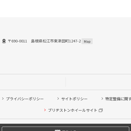
〒690-0011 島根県松江市東津田町1247-2
Map
プライバシーポリシー
サイトポリシー
特定整備に関
他ピット作業の予約
ブリヂストンホイールサイト
希望のクローク契約会員の方はこちらを選択ください
の方はご利用いただけません
Copyright © 2024 Bridgestone Retail Co.,Ltd. All rights Reserved.