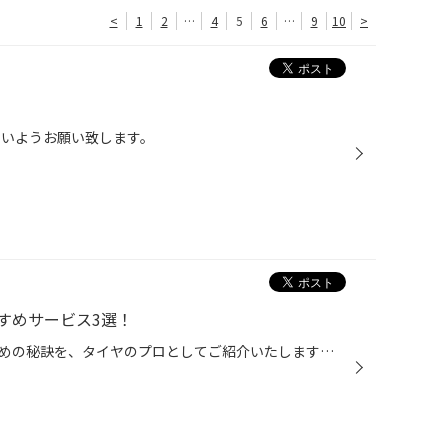
<
1
2
…
4
5
6
…
9
10
>
ないようお願い致します。
すめサービス3選！
今日は、タイヤの寿命を延ばすための秘訣を、タイヤのプロとしてご紹介いたします！ ①タイヤ点検／空気圧充填 皆さんはクルマにお乗りになる際、タイヤの状態を気にしていますか？ 定期的なタイヤ点検は、安全・安心な走行のためにとても大切です。 とくにタイヤの空気圧不足に気付かず運転している...