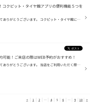
！コクピット・タイヤ館アプリの便利機能５つを
いつも当店をご利用いただきましてありがとうございます。 コクピット・タイヤ館には、 お客様が、これからも便利に利用いただけるように、 便利な機能を搭載しているコクピット・タイヤ館アプリがあるのをご存じでしょうか。 当店をご利用いただいているお客様へは、ご来店いただいた際にご紹介さ...
約可能！ご来店の際はWEB予約がおすすめ！
いつも当店をご利用いただきましてありがとうございます。 当店をご利用いただく際、事前に予約をするために店舗へ電話して、 定休日だったり、営業時間外だったり、営業中のはずなのに電話がつながらない という経験をされた方もいらっしゃるのではないでしょうか。 ご不便、ご迷惑をおかけして申...
<
1
2
…
4
5
6
…
9
10
>