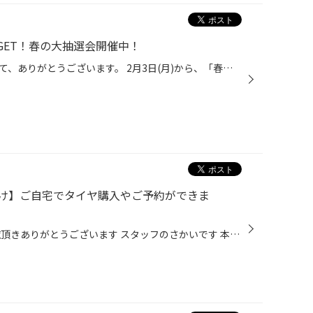
GET！春の大抽選会開催中！
いつも当店をご利用いただきまして、ありがとうございます。 2月3日(月)から、「春の大抽選会」を開催しております！ コクピット・タイヤ館アプリからアンケートに答えて頂くと、抽選で豪華景品をプレゼント！ コクピット・タイヤ館アプリからアンケートをお答え頂いた方全員、抽選にご参加いただけ...
け】ご自宅でタイヤ購入やご予約ができま
いつもタイヤ館松江南WEBをご覧頂きありがとうございます スタッフのさかいです 本日はタイヤの新しい買い方をご紹介します WEBからの購入をお考えの方必見！ ①自車のタイヤサイズの確認！ ↓↓まずはタイヤサイズをチェック！！↓↓ ●タイヤの見方 (例) サイズ: 195/65R15 ②ブリヂストンオンラインスト...