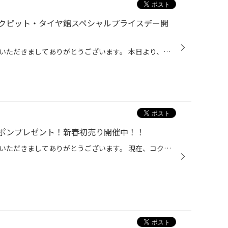
クピット・タイヤ館スペシャルプライスデー開
こんにちは、いつも当店をご利用いただきましてありがとうございます。 本日より、コクピット・タイヤ館の一部店舗におきまして、 期間限定！ サイズ限定！！ 数量限定！！！ で、お得にタイヤをお求めいただけるスペシャルプライスデーがスタートします。 もちろん、当店でもご提供しております。 ...
ポンプレゼント！新春初売り開催中！！
こんにちは、いつも当店をご利用いただきましてありがとうございます。 現在、コクピット・タイヤ館より、日頃の感謝を込めまして、 コクピット・タイヤ館のアプリをダウンロードして頂いた方全員に お年玉クーポンをプレゼントしています！ もちろん、新規でダウンロードして頂いた方だけではなく...