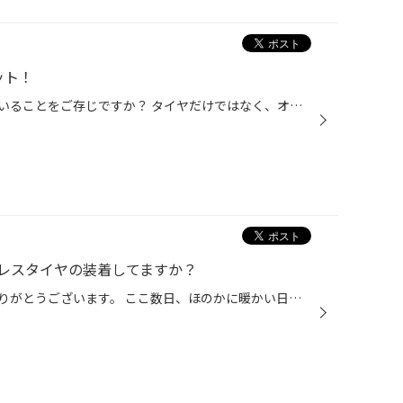
ット！
タイヤ館で「車検」を取り扱っていることをご存じですか？ タイヤだけではなく、オイルやバッテリーの交換など、メンテナンスも幅広く手掛けており、 車検も安心してタイヤ館におまかせいただくことができます！ タイヤ館で車検を受ける3つのメリット！ ＜メリット その1＞交換部品がお得！ タイヤ...
レスタイヤの装着してますか？
当店をご利用いただきまして、ありがとうございます。 ここ数日、ほのかに暖かい日もちらほらあり、春が少しは近づいてきたのかなと思いきや、 最近では、各地で「10年に1度のレベルの」等の少しびっくりする表現で、 急な大雪や降雪、低温などに関する早期天候情報も発表されていたりしております...