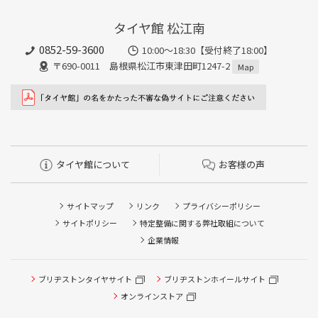
タイヤ館 松江南
0852-59-3600
10:00～18:30【受付終了18:00】
〒690-0011 島根県松江市東津田町1247-2
Map
タイヤ館について
お客様の声
サイトマップ
リンク
プライバシーポリシー
サイトポリシー
特定整備に関する弊社取組について
企業情報
タイヤ点検・安全点検/タイヤ履き替え/オイル交換/その他
ブリヂストンタイヤサイト
ブリヂストンホイールサイト
ピット作業の予約
オンラインストア
クローク契約会員専用タイヤ履き替え※タイヤ履き替えを