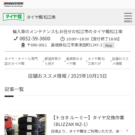
タイヤ館 松江南
輸入車のメンテナンスもお任せの松江市のタイヤ館松江南
0852-59-3600
10:00～18:30【受付終了18:00】
〒690-0011 島根県松江市東津田町1247-2
Map
タイヤ・ホイール専門
都道府県か
島根県のタ
タイヤ館 松
店舗おスス
店のタイヤ館
ら探す
イヤ館
江南TOP
メ情報
店舗おススメ情報 / 2025年10月15日
記事一覧
【トヨタ ルーミー】タイヤ交換作業
（BLIZZAK WZ-1）
日頃より、タイヤ館をご利用いただき、ありがとうございます。 さて、当店と同じチェーン店の近隣タイヤ館店舗で作業いたしましたタイヤ交換作業をご紹介します。 （WEB掲載をご快諾いただきましたお客様！大変感謝しております。 いつもご愛顧いただき誠にありがとうございます！！） おクルマ：ト...