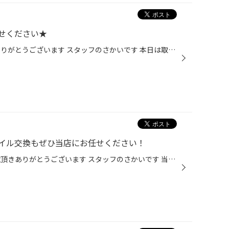
せください★
タイヤ館松江南WEBをご覧頂きありがとうございます スタッフのさかいです 本日は取り扱いサービスのご紹介です！ 車検も是非、タイヤ館松江南へ お任せください☆
イル交換もぜひ当店にお任せください！
いつもタイヤ館松江南WEBをご覧頂きありがとうございます スタッフのさかいです 当店では、輸入車にも対応したエンジンオイルを 取り扱いさせていただいております！ 当店では国産車はもちろん輸入車のオイル交換作業承っております！ 実績も多数あり！ Mercedes-Benz W205 C180 オイル交換&フィル...