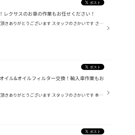
ザ装着！レクサスのお車の作業もお任せください！
いつもタイヤ館松江南WEBをご覧頂きありがとうございます スタッフのさかいです さて本日ご紹介する作業は レクサス RCFにポテンザ取り付けになります！ ありがとうございます！！！ 当店ではレクサス車の作業もお任せください！ 実績も多数あり！ レクサスHSにレグノ装着！ レクサス IS ホイール交...
ンジンオイル&オイルフィルター交換！輸入車作業もお
いつもタイヤ館松江南WEBをご覧頂きありがとうございます スタッフのさかいです 本日も輸入車のエンジンオイル交換作業のご紹介になります！ 車種：プジョー3008 当店では国産車はもちろん輸入車のオイル交換作業承っております！ 実績も多数あり！ Mercedes-Benz W205 C180 オイル交換&フィルター...