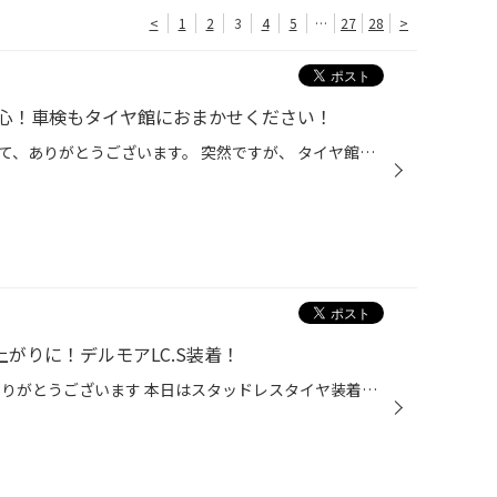
<
1
2
3
4
5
…
27
28
>
心！車検もタイヤ館におまかせください！
いつも当店をご利用いただきまして、ありがとうございます。 突然ですが、 タイヤ館でおクルマの車検も取り扱っていることご存じですか？ タイヤ館といえば、タイヤ専門店というイメージから、 タイヤを購入するだけのお店というイメージを持たれているお客様も多く、 車検も取り扱っていることをお...
な仕上がりに！デルモアLC.S装着！
タイヤ館松江南WEBをご覧頂きありがとうございます 本日はスタッドレスタイヤ装着の紹介です！ レクサス新型NXにブリヂストンDM-V3、WedsデルモアLC.S装着です！ 純正18インチを17インチまでインチダウン！ 装着するホイールはWedsデルモアLC.S！ Delmoreは、車種専用ホイールブランドで、そのブラ...