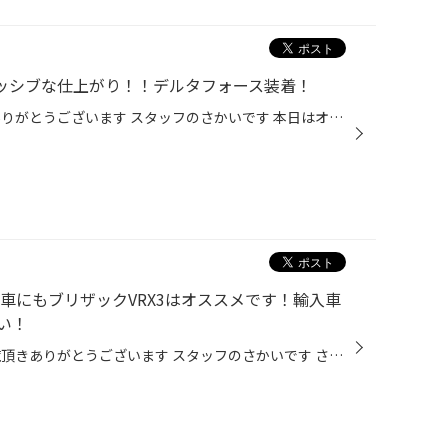
port】マッシブな仕上がり！！デルタフォース装着！
タイヤ館松江南WEBをご覧頂きありがとうございます スタッフのさかいです 本日はオフ系カスタムのご紹介！ レクサス新型NXに大人気デルタフォースを装着です！ ※当記事でご紹介する内容はメーカー適合確認されてない為、 装着可否に関して保証するものではございません。 純正20インチを17インチま...
ck】輸入車にもブリザックVRX3はオススメです！輸入車
い！
いつもタイヤ館松江南WEBをご覧頂きありがとうございます スタッフのさかいです さて本日ご紹介する作業は アウディ Q3 Sportsbackにスタッドレス取り付けになります！ ありがとうございます！！！ 当店では国産車はもちろん輸入車のスタッドレスもお任せください！ 実績も多数あり！ 【Renaut】人...