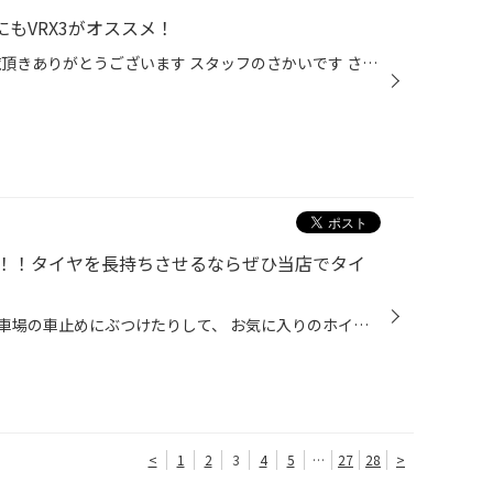
車にもVRX3がオススメ！
いつもタイヤ館松江南WEBをご覧頂きありがとうございます スタッフのさかいです さて本日ご紹介する作業は プジョー 508にスタッドレス取り付けになります！ ありがとうございます！！！ 当店では国産車はもちろん輸入車のスタッドレスもお任せください！ 実績も多数あり！ 【Renaut】人気SUVキャプ...
！！タイヤを長持ちさせるならぜひ当店でタイ
クルマを路肩に寄せすぎたり、駐車場の車止めにぶつけたりして、 お気に入りのホイールを傷つけてしまったという経験は、多くの方がお持ちなのではないでしょうか。 とっても残念な気持ちになりますが、そんなときタイヤも気にかけていらっしゃいますか？ また、タイヤの“見える側”にはワックスをき...
<
1
2
3
4
5
…
27
28
>