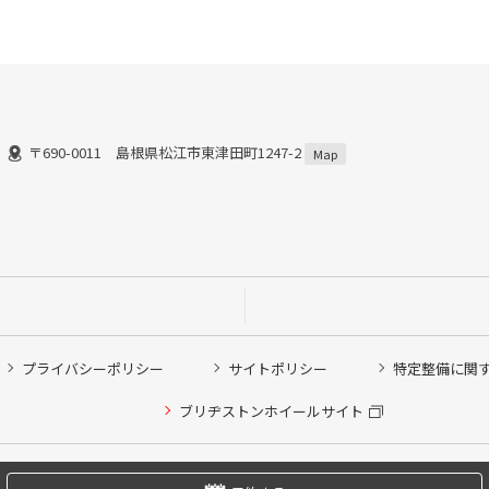
〒690-0011 島根県松江市東津田町1247-2
Map
プライバシーポリシー
サイトポリシー
特定整備に関
他ピット作業の予約
ブリヂストンホイールサイト
希望のクローク契約会員の方はこちらを選択ください
の方はご利用いただけません
Copyright © 2024 Bridgestone Retail Co.,Ltd. All rights Reserved.