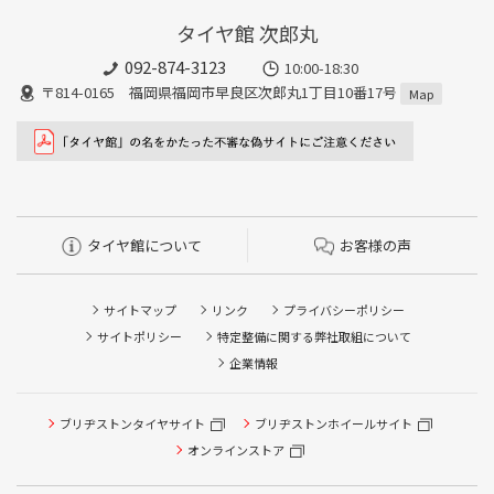
タイヤ館 次郎丸
092-874-3123
10:00-18:30
〒814-0165 福岡県福岡市早良区次郎丸1丁目10番17号
Map
タイヤ館について
お客様の声
サイトマップ
リンク
プライバシーポリシー
サイトポリシー
特定整備に関する弊社取組について
企業情報
タイヤ点検・安全点検/タイヤ履き替え/オイル交換/その他
ブリヂストンタイヤサイト
ブリヂストンホイールサイト
ピット作業の予約
オンラインストア
クローク契約会員専用タイヤ履き替え※タイヤ履き替えを