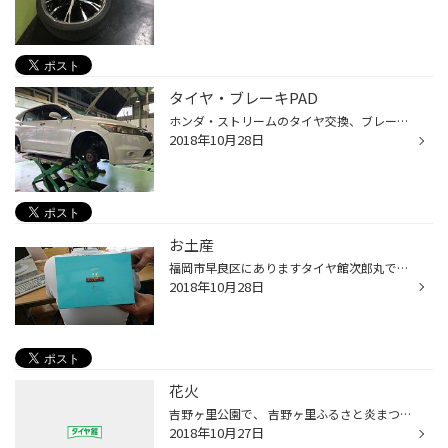
タイヤ・ブレーキPAD
ホンダ・ストリームのタイヤ交換、ブレーキPAD交換です。 タイヤは、ひび割れがかなりひどく厳しい状態！ 溝もなく、今日みたいな雨の日はすべいやすいですね|дﾟ) もちろん、タイヤはレグノで交換いただきました。 ブレーキPADは当店に主要サイズは在庫していりますので、 急な、PAD交換も対応でき...
2018年10月28日
お土産
福岡市早良区にありますタイヤ館次郎丸です☆★☆ お土産をいただきました。 その名も『東京カンパネラ』です。 これ美味しいですよねー しゃれてて女子向けです。 でもうちの男子めっちゃ食べてます。 なんなら持って帰ろうとしてる者もいるので、 こそっと取り上げときました。 触り心地の良い西田ス...
2018年10月28日
花火
吉野ヶ里公園で、 吉野ヶ里ふるさと炎まつり がありました♪ フィナーレには打ち上げ花火が‼︎ 気温が低いと空気が澄んでて 花火がよりキレイに感じますね(^-^)
2018年10月27日