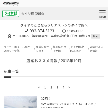
タイヤ館 次郎丸
タイヤのことならブリヂストンのタイヤ館へ
092-874-3123
10:00-18:30
〒814-0165 福岡県福岡市早良区次郎丸1丁目10番17号
Map
タイヤ・ホイール専門
都道府県か
福岡県のタ
タイヤ館 次
店舗おスス
店のタイヤ館
ら探す
イヤ館
郎丸TOP
メ情報
店舗おススメ情報 / 2018年10月
記事一覧
<
1
2
3
4
>
公園！
小戸公園に行ってきました！ いっぱい息子と走ってきました！ 足が筋肉痛です！