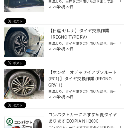
日頃より、当店をご利用いただきましてありがとうございます。 本日は、ガラス撥水コーティングについてのご紹介です。 ガラス撥水コーティングもコクピット・タイヤ館にお任せ！ 突然ですが、当店でフロントガラスの撥水コーティングができることをご存じでしたか？ コクピット・タイヤ館では、タ...
2025年5月27日
【日産 セレナ】タイヤ交換作業
（REGNO TYPE RV）
日頃より、タイヤ館をご利用いただき、ありがとうございます。 さて、当店と同じチェーン店の近隣タイヤ館店舗で作業いたしましたタイヤ交換作業をご紹介します。 （WEB掲載をご快諾いただきましたお客様！大変感謝しております。いつもご愛顧いただき誠にありがとうございます！！） おクルマ：日...
2025年5月27日
【ホンダ オデッセイアブソルート
(RC1) 】タイヤ交換作業 (REGNO
GRVⅡ)
日頃より、タイヤ館をご利用いただき、ありがとうございます。 さて、当店と同じチェーン店の近隣タイヤ館店舗で作業いたしましたタイヤ交換作業をご紹介します。 （WEB掲載をご快諾いただきましたお客様！大変感謝しております。いつもご愛顧いただき誠にありがとうございます！！） おクルマ：ホ...
2025年5月26日
コンパクトカーにおすすめ夏タイヤ
あります ECOPIA NH200C
コンパクトカーにおすすめ夏タイヤあります ECOPIA NH200C 軽自動車に比べてパワーがあるので走りにも余裕があり、その分運転しやすくなっています。定員も5人となり、軽自動車より多く乗れる点も大きな違いです。運転しやすいサイズ感で、低燃費な車が多い点も特徴。さらに価格がリーズナブルで税...