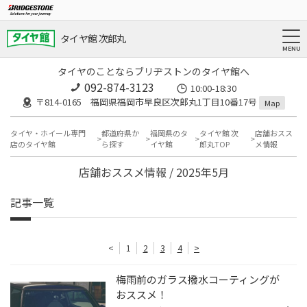
タイヤ館 次郎丸
タイヤのことならブリヂストンのタイヤ館へ
092-874-3123
10:00-18:30
〒814-0165 福岡県福岡市早良区次郎丸1丁目10番17号
Map
タイヤ・ホイール専門
都道府県か
福岡県のタ
タイヤ館 次
店舗おスス
店のタイヤ館
ら探す
イヤ館
郎丸TOP
メ情報
店舗おススメ情報 / 2025年5月
記事一覧
<
1
2
3
4
>
梅雨前のガラス撥水コーティングが
おススメ！