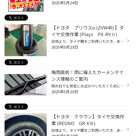
2025年5月24日
【トヨタ プリウスα (ZVW40) 】タ
イヤ交換作業 (Playz PX-RVⅡ)
日頃より、タイヤ館をご利用いただき、ありがとうございます。 さて、当店と同じチェーン店の近隣タイヤ館店舗で作業いたしましたタイヤ交換作業をご紹介します。 （WEB掲載をご快諾いただきましたお客様！大変感謝しております。いつもご愛顧いただき誠にありがとうございます！！） おクルマ：ト...
2025年5月23日
梅雨直前！雨に備えたカーメンテナ
ンス情報のご案内
雨の日でも安全にお出かけいただくために、事前の点検やメンテナンスをオススメしたい 3つのカーメンテナンスポイントをお伝えいたします。 【梅雨前メンテナンスポイント3選！】 ■ワイパー ワイパーが劣化すると、雨の日の視界が悪くなります。 梅雨に入ると雨の日が長くつづくこともしばしば。 年...
2025年5月23日
【トヨタ クラウン】タイヤ交換作
業 (REGNO GR-XⅢ)
日頃より、タイヤ館をご利用いただき、ありがとうございます。 さて、当店と同じチェーン店の近隣タイヤ館店舗で作業いたしましたタイヤ交換作業をご紹介します。 （WEB掲載をご快諾いただきましたお客様！大変感謝しております。いつもご愛顧いただき誠にありがとうございます！！） おクルマ：ト...
2025年5月22日