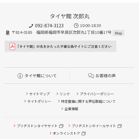
タイヤ館 次郎丸
092-874-3123
10:00-18:30
〒814-0165 福岡県福岡市早良区次郎丸1丁目10番17号
Map
タイヤ館について
お客様の声
サイトマップ
リンク
プライバシーポリシー
サイトポリシー
特定整備に関する弊社取組について
企業情報
ブリヂストンタイヤサイト
ブリヂストンホイールサイト
タイヤ点検・安全点検/タイヤ履き替え/オイル交換/その他
ピット作業の予約
オンラインストア