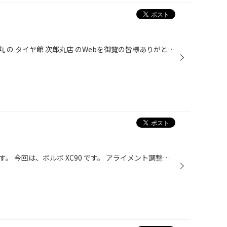
いつも 福岡県 福岡市 早良区 次郎丸 の タイヤ館 次郎丸店 のWebを御覧の皆様ありがとうございます♪ こんにちは～！！ 福岡市 早良区 にある タイヤ屋さん タイヤ館 次郎丸店のWEBを ご覧頂きありがとうございます₍₍ ( ๑॔˃̶◡ ˂̶๑॓)◞♡ おクルマの点検は、定期的にされていますか？？ タイヤ館では、...
福岡市早良区のタイヤ館次郎丸です。 今回は、ボルボ XC90 です。 アライメント調整を行いました。 足廻りの交換や事故、修理が無くても 定期的なアライメント測定をオススメします。 ありがとうございました。