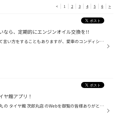
<
1
2
3
4
5
6
>
いなら、定期的にエンジンオイル交換を!!
クルマは消耗品のかたまり、なんて言い方をすることもありますが、愛車のコンディションを維持していく上で定期的に交換が必要なものと言えば、何を思い浮かべますか？ 専門店として一番気になるものと言えばタイヤなんですが、お客さまのなかには「バッテリー上がりでクルマが動かなくなったことが...
イヤ館アプリ！
いつも 福岡県 福岡市 早良区 次郎丸 の タイヤ館 次郎丸店 のWebを御覧の皆様ありがとうございます♪ 福岡県 福岡市 早良区、博多区 中央区 西区 南区 城南区の皆様 お車のことはお任せの 福岡市 早良区 タイヤ館 次郎丸店の伊藤です♪ヽ(´▽｀)/ 今日は、タイヤ館アプリについて、ご紹介です♪ タイ...