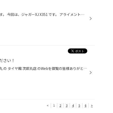
福岡市早良区のタイヤ館次郎丸です。 今回は、ジャガーXJ X351 です。 アライメント調整を行いました。 ゴムブッシュ類のヘタリ等でも、アライメントはズレてきます。 定期的な点検をオススメします。 ありがとうございました。
ださい！
いつも 福岡県 福岡市 早良区 次郎丸 の タイヤ館 次郎丸店 のWebを御覧の皆様ありがとうございます♪ こんにちは～！！ 福岡市 早良区 にある タイヤ屋さん タイヤ館 次郎丸店のWEBを ご覧頂きありがとうございます₍₍ ( ๑॔˃̶◡ ˂̶๑॓)◞♡ タイヤの交換、お見積もりはもちろん！！ メンテナンスもお任せ...
<
1
2
3
4
5
6
>