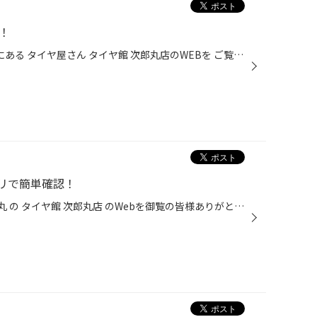
！
こんにちは～！！ 福岡市 早良区 にある タイヤ屋さん タイヤ館 次郎丸店のWEBを ご覧頂きありがとうございます₍₍ ( ๑॔˃̶◡ ˂̶๑॓)◞♡ 最近では、予約はWEBからできるお店が増えてますよね～！！ タイヤ館もなんです！！ 営業時間内に電話で予約しようと思っていても うっかり忘れてた！！なんてことも...
リで簡単確認！
いつも 福岡県 福岡市 早良区 次郎丸 の タイヤ館 次郎丸店 のWebを御覧の皆様ありがとうございます♪ こんにちは～！！ 福岡市 早良区 にある タイヤ屋さん タイヤ館 次郎丸店のWEBを ご覧頂きありがとうございます₍₍ ( ๑॔˃̶◡ ˂̶๑॓)◞♡ おクルマのメンテナンスの管理に便利な 【タイヤ館アプリ】 も...