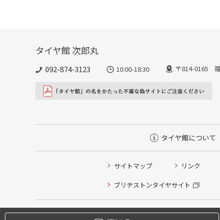
タイヤ館 次郎丸
092-874-3123
〒814-016
10:00-18:30
タイヤ館について
サイトマップ
リンク
タイヤ点検・安全点検/タイヤ履き替え/オイル交換/その
ブリヂストンタイヤサイト
クローク契約会員専用タイヤ履き替え※タイヤ履き替えを
本日のタイヤ履き替え順番待ち予約 ※クローク契約会員