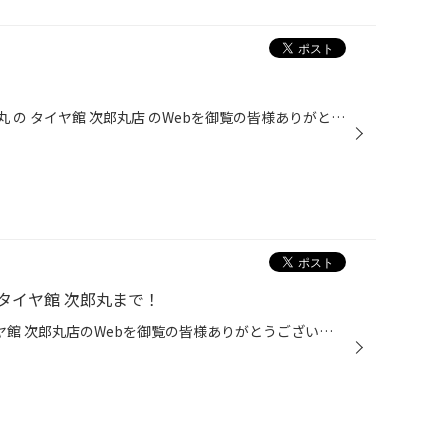
いつも 福岡県 福岡市 早良区 次郎丸 の タイヤ館 次郎丸店 のWebを御覧の皆様ありがとうございます♪ こんにちは☆福岡市 早良区 にある タイヤ館次郎丸 です(*'ω'*) いつもタイヤ館 のHPをご覧いただき、誠にありがとうございます。 今日は、タイヤ館の安全点検について、ご紹介です♪ タイヤ以外の...
タイヤ館 次郎丸まで！
いつも福岡県 福岡市 早良区 タイヤ館 次郎丸店のWebを御覧の皆様ありがとうございます♪ 輸入車 ・ 国産車 の カスタム & チューニング もお任せの福岡市早良区 タイヤ館 次郎丸店の整備士 伊藤です！ 車高調、ダウンサスのご購入、取付はタイヤ館 次郎丸にお任せください タイヤ館 次郎丸はアライ...