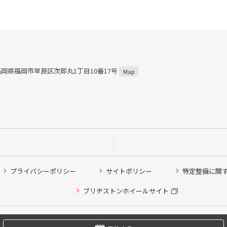
5 福岡県福岡市早良区次郎丸1丁目10番17号
Map
プライバシーポリシー
サイトポリシー
特定整備に関
他ピット作業の予約
ブリヂストンホイールサイト
希望のクローク契約会員の方はこちらを選択ください
の方はご利用いただけません
Copyright © 2024 Bridgestone Retail Co.,Ltd. All rights Reserved.