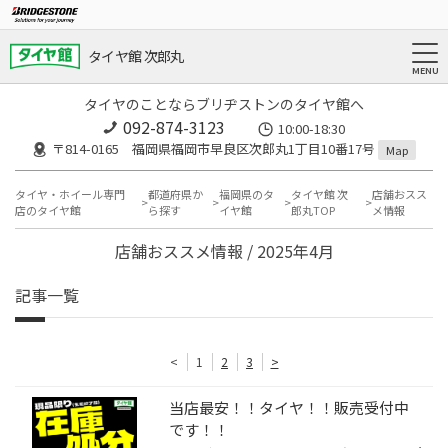
タイヤ館 次郎丸
タイヤのことならブリヂストンのタイヤ館へ
092-874-3123
10:00-18:30
〒814-0165 福岡県福岡市早良区次郎丸1丁目10番17号
Map
タイヤ・ホイール専門
都道府県か
福岡県のタ
タイヤ館 次
店舗おスス
店のタイヤ館
ら探す
イヤ館
郎丸TOP
メ情報
店舗おススメ情報 / 2025年4月
記事一覧
<
1
2
3
>
当店最安！！タイヤ！！販売受付中
です！！