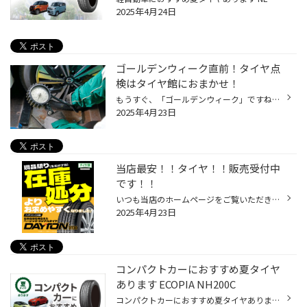
2025年4月24日
ゴールデンウィーク直前！タイヤ点
検はタイヤ館におまかせ！
もうすぐ、「ゴールデンウィーク」ですね。 たくさんの方がお出かけになるゴールデンウィークは特に、タイヤやおクルマのトラブルが急増しがちです。 例年、高速道路などでの「タイヤの空気圧不足」によるトラブルが増加する傾向ですので お出かけ前に、しっかり「タイヤ点検」をして備えましょう！...
2025年4月23日
当店最安！！タイヤ！！販売受付中
です！！
いつも当店のホームページをご覧いただきありがとうございます(^^♪ 本日は、「タイヤお買い得情報」を発信します☆彡 ブリヂストン製 『 DAYTON (デイトン) DT３０』 【デイトンタイヤ】生産終了になりましたが、メーカー在庫分が入荷しました♬ 入荷に伴い、タイヤ館最終販売として 当店通常価格から...
2025年4月23日
コンパクトカーにおすすめ夏タイヤ
あります ECOPIA NH200C
コンパクトカーにおすすめ夏タイヤあります ECOPIA NH200C 軽自動車に比べてパワーがあるので走りにも余裕があり、その分運転しやすくなっています。定員も5人となり、軽自動車より多く乗れる点も大きな違いです。運転しやすいサイズ感で、低燃費な車が多い点も特徴。さらに価格がリーズナブルで税...