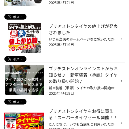
2025年4月21日
ブリヂストンタイヤの値上げが発表
されました
いつも当店のホームページをご覧いただきありがとうございます。 ブリヂストンタイヤの値上げについてご案内いたします 株式会社ブリヂストンは、国内市販用タイヤのメーカー出荷価格の値上げを決定いたしました。 近年、タイヤ原材料価格の高騰に加え、国内の社会、経済情勢に伴い物流コストが上昇...
2025年4月19日
ブリヂストンオンラインストからお
知らせ♪ 新車装着（承認）タイヤ
の取り扱い開始♪
新車装着（承認）タイヤの取り扱い開始のお知らせ この度ブリヂストン タイヤオン♪インストアでは、新車装着（承認）タイヤの取り扱いを開始いたします。 掲載商品は順次拡充を予定しております。 新車装着タイヤをお探しの方は、ぜひご確認ください。 詳細は新車装着タイヤ一覧ページをご覧くださ...
2025年4月18日
ブリヂストンタイヤをお得に買え
る！スーパータイヤセール開催！！
こんにちは、いつも当店をご利用いただきましてありがとうございます。 コクピット・タイヤ館では、ブリヂストンタイヤをお得に買える！スーパータイヤセールを開催いたします！ ブリヂストンのタイヤを4本ご購入で最大20,000OFF！ タイヤをお得にご購入頂けるチャンスです！ 夏タイヤの交換やスタ...