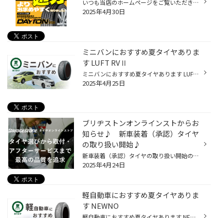
いつも当店のホームページをご覧いただきありがとうございます(^^♪ 本日は、「タイヤお買い得情報」を発信します☆彡 ブリヂストン製 『 DAYTON (デイトン) DT３０』 【デイトンタイヤ】生産終了になりましたが、メーカー在庫分が入荷しました♬ 入荷に伴い、タイヤ館最終販売として 当店通常価格から...
2025年4月30日
ミニバンにおすすめ夏タイヤありま
す LUFT RVⅡ
ミニバンにおすすめ夏タイヤあります LUFT RVⅡ ミニバンは多人数で乗れて荷物もたくさん積めるだけに、車体が重くなってタイヤへの負担も大きくなります。車高と重心が高いので走行時にふらつきやすく、曲がる際や止まる際には一点に力が掛かりがち。タイヤの摩耗も偏りやすくなるのです。 またファ...
2025年4月25日
ブリヂストンオンラインストからお
知らせ♪ 新車装着（承認）タイヤ
の取り扱い開始♪
新車装着（承認）タイヤの取り扱い開始のお知らせ この度ブリヂストン タイヤオン♪インストアでは、新車装着（承認）タイヤの取り扱いを開始いたします。 掲載商品は順次拡充を予定しております。 新車装着タイヤをお探しの方は、ぜひご確認ください。 詳細は新車装着タイヤ一覧ページをご覧くださ...
2025年4月24日
軽自動車におすすめ夏タイヤありま
す NEWNO
軽自動車におすすめ夏タイヤあります NEWNO 小回りがきいて運転しやすい軽自動車は、他の車種に比べて燃費がよく、維持費も安いことが大きな特徴です。このため、車にかかるコストを抑えたい方に選ばれています。 その半面、普通車に比べてタイヤの径が小さいので同じ距離を走っても回転数が多くな...