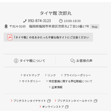
タイヤ館 次郎丸
092-874-3123
10:00-18:30
〒814-0165 福岡県福岡市早良区次郎丸1丁目10番17号
Map
タイヤ館について
お客様の声
サイトマップ
リンク
プライバシーポリシー
サイトポリシー
特定整備に関する弊社取組について
企業情報
タイヤ点検・安全点検/タイヤ履き替え/オイル交換/その他
ブリヂストンタイヤサイト
ブリヂストンホイールサイト
ピット作業の予約
オンラインストア