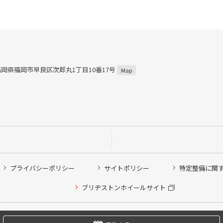
5 福岡県福岡市早良区次郎丸1丁目10番17号
Map
プライバシーポリシー
サイトポリシー
特定整備に関
他ピット作業の予約
ブリヂストンホイールサイト
希望のクローク契約会員の方はこちらを選択ください
の方はご利用いただけません
Copyright © 2024 Bridgestone Retail Co.,Ltd. All rights Reserved.