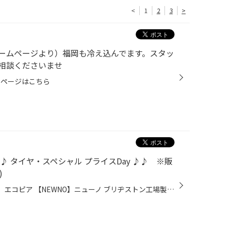
<
1
2
3
>
ームページより）福岡も冷え込んでます。スタッ
相談くださいませ
ムページはこちら
 タイヤ・スペシャル プライスDay ♪♪ ※販
)
ブリヂストンタイヤの 【ECOPIA】エコピア 【NEWNO】ニューノ ブリヂストン工場製タイヤの 【SEIBERLING】セイバーリング 上記タイヤが 数量限定でスペシャルプライス に Σ(･ω･ﾉ)ﾉ！ 1月17日(金)～26日(日)は 今ならおトク！タイヤスペシャルプライスDay☆彡 ↓↓↓ 対象サイズ と 価格はコチラ ↓↓↓ タ...