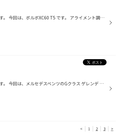
福岡市早良区のタイヤ館次郎丸です。 今回は、ボルボXC60 T5 です。 アライメント調整を行いました。 ボルボの中でも走りのいいT5ですから、 アライメント調整は有効です。 ありがとうございました。
3
福岡市早良区のタイヤ館次郎丸です。 今回は、メルセデスベンツのGクラス ゲレンデ W463型です。 さすがのゲレンデも経年劣化はしますので、 アライメント調整は重要です。 ありがとうございました。
<
1
2
3
>