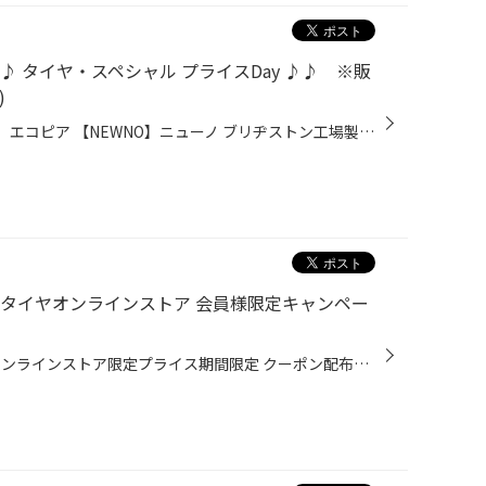
 タイヤ・スペシャル プライスDay ♪♪ ※販
)
ブリヂストンタイヤの 【ECOPIA】エコピア 【NEWNO】ニューノ ブリヂストン工場製タイヤの 【SEIBERLING】セイバーリング 上記タイヤが 数量限定でスペシャルプライス に Σ(･ω･ﾉ)ﾉ！ 1月17日(金)～26日(日)は 今ならおトク！タイヤスペシャルプライスDay☆彡 ↓↓↓ 対象サイズ と 価格はコチラ ↓↓↓ タ...
 タイヤオンラインストア 会員様限定キャンペー
ブリヂストンオンラインストア オンラインストア限定プライス期間限定 クーポン配布中♪♪ ※価格はオンラインストアで購入のみ適応となります。 click → ブリヂストン タイヤオンラインストア 会員様限定キャンペーン ← click click → ブリヂストン タイヤオンラインストア ← click この度ブリヂスト...