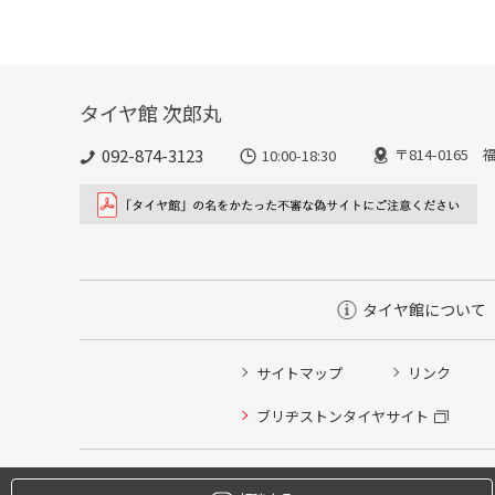
タイヤ館 次郎丸
092-874-3123
〒814-016
10:00-18:30
タイヤ館について
サイトマップ
リンク
タイヤ点検・安全点検/タイヤ履き替え/オイル交換/その
ブリヂストンタイヤサイト
クローク契約会員専用タイヤ履き替え※タイヤ履き替えを
本日のタイヤ履き替え順番待ち予約 ※クローク契約会員