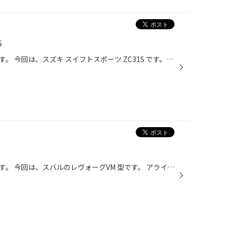
S
福岡市早良区のタイヤ館次郎丸です。 今回は、スズキ スイフトスポーツ ZC31S です。 タイヤ交換とアライメント調整を行いました。 ポテンザ アドレナリRE004です。 コンパクトスポーツにもいい感じです。 ありがとうございました。
福岡市早良区のタイヤ館次郎丸です。 今回は、スバルのレヴォーグVM 型です。 アライメント調整を行いました。 ありがとうございました。