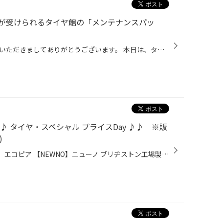
が受けられるタイヤ館の「メンテナンスパッ
こんにちは、いつも当店をご利用いただきましてありがとうございます。 本日は、タイヤ館でお得にメンテナンスサービスを受けることができる 「メンテナンスパック」をご紹介いたします。 唐突ですが、普段、おクルマの管理をどのようにされていますか？ 当店にお越しいただくお客様にお聞きすると...
 タイヤ・スペシャル プライスDay ♪♪ ※販
)
ブリヂストンタイヤの 【ECOPIA】エコピア 【NEWNO】ニューノ ブリヂストン工場製タイヤの 【SEIBERLING】セイバーリング 上記タイヤが 数量限定でスペシャルプライス に Σ(･ω･ﾉ)ﾉ！ 1月17日(金)～26日(日)は 今ならおトク！タイヤスペシャルプライスDay☆彡 ↓↓↓ 対象サイズ と 価格はコチラ ↓↓↓ タ...