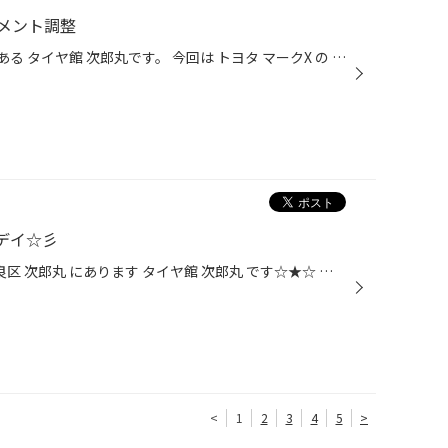
イメント調整
どうも〜 福岡市 早良区 次郎丸 にある タイヤ館 次郎丸です。 今回は トヨタ マークX の アライメント調整を行いました^ ^ 「木の葉モール」に割と近い タイヤ館 次郎丸にお任せあれ(^_-)-☆ --------------------------------------- 〒814-0165 福岡市 早良区 次郎丸 1丁目10-17 TEL 092-874-3...
デイ☆彡
こんにちはー！ 福岡県 福岡市 早良区 次郎丸 にあります タイヤ館 次郎丸 です☆★☆ さて、本日4/27（火）はレディースデイとなっております。 メンテナンス商品…エンジンオイル・バッテリー・ワイパーなどなど。 通常の価格より10％OFFになります♪ お車の 安全点検 も実施しております！ メンテナン...
<
1
2
3
4
5
>