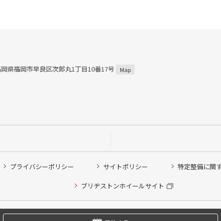
5 福岡県福岡市早良区次郎丸1丁目10番17号
Map
プライバシーポリシー
サイトポリシー
特定整備に関
他ピット作業の予約
ブリヂストンホイールサイト
希望のクローク契約会員の方はこちらを選択ください
の方はご利用いただけません
Copyright © 2024 Bridgestone Retail Co.,Ltd. All rights Reserved.