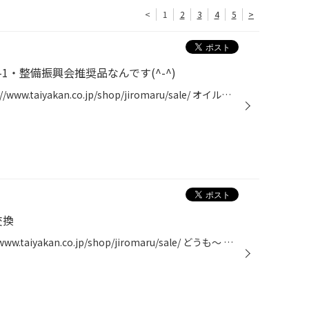
<
1
2
3
4
5
>
1・整備振興会推奨品なんです(^-^)
クーポンいろいろ配布中！ https://www.taiyakan.co.jp/shop/jiromaru/sale/ オイル交換にご来店頂いたお客様より、 エンジンオイルが少しずつ減るんです！と お聞き致しましたので、 オイル漏れ防止の効果もある総合添加剤、 SOD-1をご提案致しました(^-^) エンジン内部保護から、エンジン音の静粛...
交換
オイルクーポン配布中！ https://www.taiyakan.co.jp/shop/jiromaru/sale/ どうも〜 福岡市 早良区 次郎丸 にある タイヤ館 次郎丸です。 今回は トヨタ アルテッツァの オイル交換を行いました^ ^ オイルはニューテック NC50とNC51を混ぜての 交換です^ ^ 「木の葉モール」に割と近い タイヤ館 次...