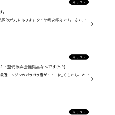
す。
こんにちはー！ 福岡県 福岡市 早良区 次郎丸 にあります タイヤ館 次郎丸 です。 さて、誠に勝手ではございますが…店休日のお知らせです。 本日4/28（水）を店休日とさせていただきます。 何卒ご理解ご協力の程よろしくお願い申し上げます。
1・整備振興会推奨品なんです(^-^)
オイル交換にご来店頂いたお車、 最近エンジンのガラガラ音が・・・(>_<) しかも、オイル漏れもしてて・・・(>_<) とご相談頂きましたので、 オイル漏れ防止効果、エンジン音の静粛性向上 効果もあるエンジンオイル総合添加剤、 SOD-1をご提案(^-^) 一回切りではなく継続的に入れて頂くのが 理想的...