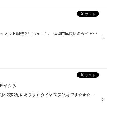
ラングラー アンリミテッドのアライメント調整を行いました。 福岡市早良区のタイヤ館次郎丸です⤴︎ 輸入車のアライメント調整もお任せください！ ありがとうございました。
デイ☆彡
こんにちはー！ 福岡県 福岡市 早良区 次郎丸 にあります タイヤ館 次郎丸 です☆★☆ さて、本日4/29（木）はレディースデイとなっております。 メンテナンス商品…エンジンオイル・バッテリー・ワイパーなどなど。 通常の価格より10％OFFになります♪ お車の 安全点検 も実施しております！ メンテナン...