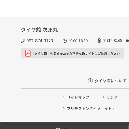
タイヤ館 次郎丸
092-874-3123
〒814-016
10:00-18:30
タイヤ館について
サイトマップ
リンク
タイヤ点検・安全点検/タイヤ履き替え/オイル交換/その
ブリヂストンタイヤサイト
クローク契約会員専用タイヤ履き替え※タイヤ履き替えを
本日のタイヤ履き替え順番待ち予約 ※クローク契約会員