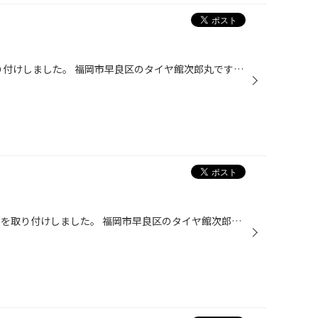
マツダ CX-8にシートカバーを取り付けしました。 福岡市早良区のタイヤ館次郎丸です⤴︎ コレが、クラッチィオのシートカバーで こうなりました♪ 汚れ防止やイメージチェンジにいいですね⤴︎ ありがとうございました。
トヨタ ヤリスクロスにダウンサスを取り付けしました。 福岡市早良区のタイヤ館次郎丸です。 人気のSUV ヤリスクロスですが、フルエアロだとちょっと腰高。 そこで、コレに RS-RのTi-2000を取り付けしました！ 約30mmのダウンで引き締まった印象♪ アライメント調整ももちろん行いました。 ありがと...