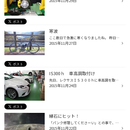
2015年11月29日
寒波
ここ数日で急激に寒くなりましたね。 昨日も朝から寒く、雨が降ったりやんだりしてましたね。 天気の具合を見ながら自転車の部品を交換し、 寒いなーと思いながら空を眺めてました。 でもせっかくの休みだったので、意を決して いつもの山コースにいってきました！！ 途中雨がぱらついたりしました...
2015年11月27日
IS300ｈ 車高調取付け
先日、レクサスＩＳ３００ｈに車高調を取付けました。 常連さんの紹介で来ていただきました。 けっこう低めがお好みだったので車検対応な範囲で低めのセッティング！ ご満足いただけて良かったです。 ホイールも気になってあった様ですので またご相談いただけたらと思います。
2015年11月24日
縁石にヒット！
「パンク修理してくださーい」との事で、修理可能かどうか点検しようとしたら 横っちょに大きな穴が・・・ お客様曰く、ぶつけてしまったとの事。 こうなるともう修理は出来ませんので、タイヤ交換となります。 特に側面は薄いので、お気をつけください。
2015年11月22日