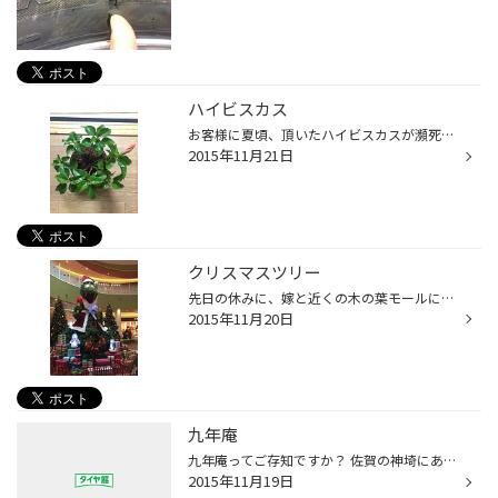
ハイビスカス
お客様に夏頃、頂いたハイビスカスが瀕死状態だったので、先日植え替えた所、なんと花が咲いてきました！ なかなかこのハイビスカス、頑張ってくれます。 来年も、咲いてくれるかなぁ〜‼️
2015年11月21日
クリスマスツリー
先日の休みに、嫁と近くの木の葉モールに買い物に行きました。 もうそろそろ時期になりました。 そうです。クリスマスです。 木の葉モールにも飾ってありました。 しかし、子供にはちょっと怖いような・・・
2015年11月20日
九年庵
九年庵ってご存知ですか？ 佐賀の神埼にあるんですが、 国の名勝にも指定されてる建物と庭園です。 年に２回、春と秋に公開されるのですが、 期間も短いのですごい人出です。 秋の公開がまさに今！！ 週末までは天気も良さそうなのでいかがですか？ 駐車場などは事前に調べて行かれてください。
2015年11月19日