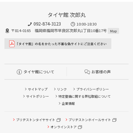
タイヤ館 次郎丸
092-874-3123
10:00-18:30
〒814-0165 福岡県福岡市早良区次郎丸1丁目10番17号
Map
タイヤ館について
お客様の声
サイトマップ
リンク
プライバシーポリシー
サイトポリシー
特定整備に関する弊社取組について
企業情報
タイヤ点検・安全点検/タイヤ履き替え/オイル交換/その他
ブリヂストンタイヤサイト
ブリヂストンホイールサイト
ピット作業の予約
オンラインストア