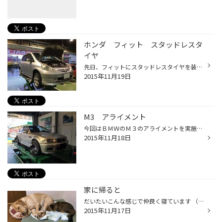
ホンダ フィット スタッドレスタ
イヤ
先日、フィットにスタッドレスタイヤを装着しました。 毎日通勤で峠越えをされるそうで、 早めに準備しておきたいとの事でした。 つけたのは、ブリザック VRX！！ 雪や氷の上での性能はモチロンですが、 アスファルトの上でもいいんです！ ナニがいいって、ものすごく静か！！！ スタッドレスって...
2015年11月19日
M3 アライメント
今回はＢＭＷのＭ３のアライメントを実施しました。 個人的に好きな車の１台です。 足回り交換後の調整なのでずれていて当然ですが、フロントのトーイン角が左右共 にずれていたのと、リアのキャンバー角、トーイン角共にずれていました。 特別なオーダーはなかったので、全て基準値で合わせました。
2015年11月18日
家に帰ると
だいたいこんな感じで仲良く寝ています （出迎えてくれよ・・・） 疲れて帰っても、癒されます♪ ちなみに犬の方はダイエット中です。 体重40キロ以上あります￥・・・
2015年11月17日