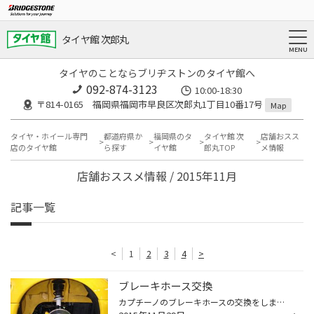
タイヤ館 次郎丸
タイヤのことならブリヂストンのタイヤ館へ
092-874-3123
10:00-18:30
〒814-0165 福岡県福岡市早良区次郎丸1丁目10番17号
Map
タイヤ・ホイール専門
都道府県か
福岡県のタ
タイヤ館 次
店舗おスス
店のタイヤ館
ら探す
イヤ館
郎丸TOP
メ情報
店舗おススメ情報 / 2015年11月
記事一覧
<
1
2
3
4
>
ブレーキホース交換
カプチーノのブレーキホースの交換をしました。 根強い人気を誇る名車です。 この車両もとてもキレイに手入れされてます。 ホースもゴムなので劣化があるので、これで安心！ これからも大事に乗られてください♪ 整備、チューニングもお任せです！