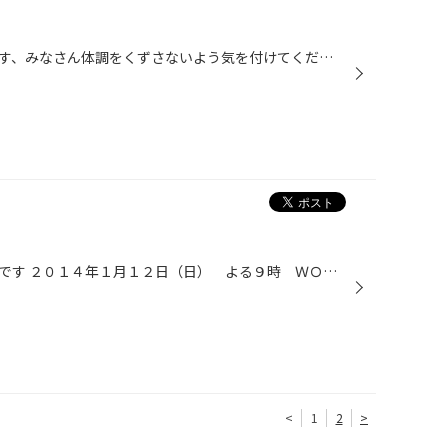
今週末は寒くなる予報がでています、みなさん体調をくずさないよう気を付けてください。 ＫＡＲＡのニューシングル『フレンチキス』のＭＶはご覧になりましたか？ 今回の衣装はとにかくカワイイです！めちゃくちゃカワイイです！本当にカワイイです！ 特にスンヨンさんがカワイイです！世界一カワイ...
ＫＡＭＩＬＩＡ ＪＡＰＡＮ伊藤です ２０１４年１月１２日（日） よる９時 ＷＯＷＯＷで ＫＡＲＡ ２ｎｄ ＪＡＰＡＮ ＴＯＵＲ ２０１３「ＫＡＲＡＳＩＡ」 が放送されます！早くみたいな～(^O^) 先日の日記にも書きましたが毎日「じぇじぇじぇ」な忙しさです。 ちょっと空いてる時間を使っ...
<
1
2
>