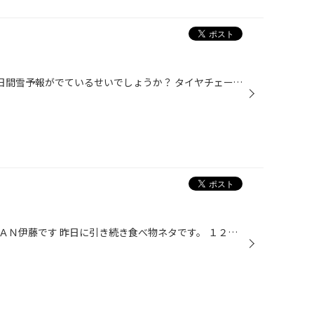
週間天気予報で12月27,28,29の3日間雪予報がでているせいでしょうか？ タイヤチェーンとスタッドレスタイヤの電話問い合わせが非常に増えています！ 乗用車用タイヤチェーンの在庫は今のところ余裕がありますが スタッドレスタイヤはサイズによって欠品している物も出ています。 電話問い合わせで多...
ニイハオＫＡＭＩＬＩＡ ＪＡＰＡＮ伊藤です 昨日に引き続き食べ物ネタです。 １２月を乗り切るためのスタミナ補給に行ってきました。 昔から名前は知っていましたが、初めて行きました。 『中華料理ニイハオ』さん、今まで行ってないのがもったいなかった！ 仕事で体を動かした後にちょうどいいボ...