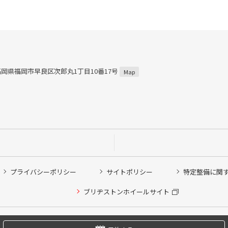
5 福岡県福岡市早良区次郎丸1丁目10番17号
Map
プライバシーポリシー
サイトポリシー
特定整備に関
他ピット作業の予約
ブリヂストンホイールサイト
希望のクローク契約会員の方はこちらを選択ください
の方はご利用いただけません
Copyright © 2024 Bridgestone Retail Co.,Ltd. All rights Reserved.