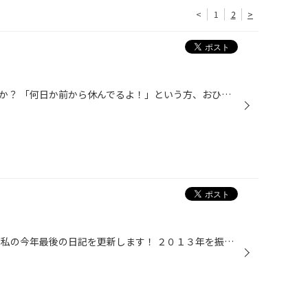
<
1
2
>
みなさ～ん正月休みに入りましたか？ 「何日か前から休んでるよ！」という方、おひまであればタイヤ館へＧＯ！！ 「31日まで仕事だ！」という方、１月３日の初売りでお会いしましょう！ さて今年最後の日記となりました、みなさんお気づきでしょうが 昨日今年最後の更新ですと書きましたが！ 今日も...
ＫＡＭＩＬＩＡ２年生の伊藤です 私の今年最後の日記を更新します！ ２０１３年を振り返ってみると １月６日の「KARASIA HAPPY NEW YEAR ２０１３ 東京ドーム」 ６月２３日の「KAMILIA SCHOOL 横浜アリーナ」 ９月のニコルママの店「アウラザグリル」、KARAが行った「パンプティパ」 １０月...