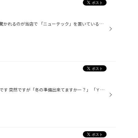
ぶらりタイヤ館に立ち寄られて、驚かれるのが当店で 「ニューテック」を置いていることです。 エンジンオイルに拘りをもつ方なら一度は聞いたことのある名前だと 思います。 当店ではアイテム数は少ないですが、オイル担当が厳選したオイルで 軽自動車、ハイブリッドカー、輸入車まで幅広く対応して...
ＫＡＭＩＬＩＡ ＪＡＰＡＮ伊藤です 突然ですが「冬の準備出来てますかー？」 「Ｙｅａｈ！」とお答えの方、突然の雪でも安心ですね。 「Ｎｏｔ ｙｅｔ」とお答えの方、なるべく早めの準備をおすすめします。 当店スタッフの車の冬支度もほとんど終わりました！ 三瀬峠越えで通勤している川尻の車...