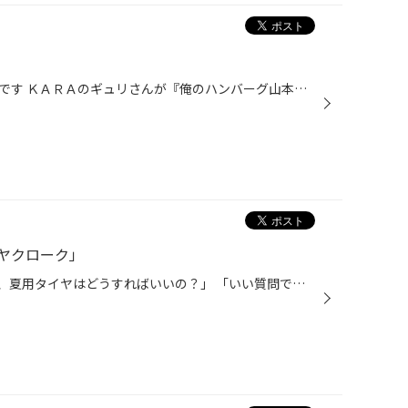
ＫＡＭＩＬＩＡ ＪＡＰＡＮ伊藤です ＫＡＲＡのギュリさんが『俺のハンバーグ山本』さんでハンバーグを食べたのは みなさんご存知だとおもいますが。 私が鳥栖の『フレンズ』さんでハンバーグを食べたのは知らないはずです！ ＫＡＲＡファンの私としては、ハンバーグを食べるなら是非『俺のハンバ...
ヤクローク」
「スタッドレスタイヤを買っても、夏用タイヤはどうすればいいの？」 「いい質問ですね！」 マンションに住んでいると保管場所がない、また一軒家でも履き替えのたびに 出し入れするのが大変ですね。 そんな時はタイヤ館のタイヤ預かりサービス 「タイヤクローク」をおすすめします！ この「タイヤ...