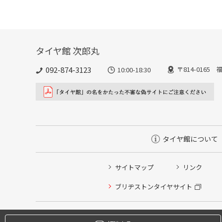
タイヤ館 次郎丸
092-874-3123
〒814-016
10:00-18:30
タイヤ館について
サイトマップ
リンク
タイヤ点検・安全点検/タイヤ履き替え/オイル交換/その
ブリヂストンタイヤサイト
クローク契約会員専用タイヤ履き替え※タイヤ履き替えを
本日のタイヤ履き替え順番待ち予約 ※クローク契約会員