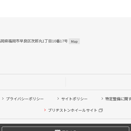
5 福岡県福岡市早良区次郎丸1丁目10番17号
Map
プライバシーポリシー
サイトポリシー
特定整備に関
他ピット作業の予約
ブリヂストンホイールサイト
希望のクローク契約会員の方はこちらを選択ください
の方はご利用いただけません
Copyright © 2024 Bridgestone Retail Co.,Ltd. All rights Reserved.