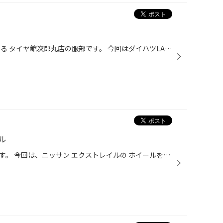
どうも〜 福岡市早良区次郎丸にある タイヤ館次郎丸店の服部です。 今回はダイハツLA６００Ｓのタイヤホイール交換のご紹介です！！(^▽^)/ タイヤはBRIDGESTONE プレイズPX-C ホイールはタナベSSR MS1R タイヤホイールの事なら当店に お任せください^_^ エアチェックだけでのご来店も大歓迎です^ ^ ...
イル
福岡市早良区のタイヤ館次郎丸です。 今回は、ニッサン エクストレイルの ホイールを交換しました⤴︎ ホイールはコレ！ レイズのベルサス リボルブです！ ひねりの効いたフィン形式でブラック基調のデザインが 引き締まった雰囲気を演出してます。 ありがとうございました(^-^)