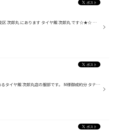
こんにちはー！ 福岡県 福岡市 早良区 次郎丸 にあります タイヤ館 次郎丸 です☆★☆ 貰い物の話なんですが、私芋けんぴ大好きでして。 これめちゃうまっっっ！ 『芋屋金次郎』さま是非とも行ってみたい♪ 大量買いしそうでこわいですが。笑
どうも〜福岡市 早良区 次郎丸にあるタイヤ館 次郎丸店の服部です。 M様御成約分 タナベ SSR MS1R 16インチが入荷しました。 タイヤは BRIDGESTONE プレイズ PX-Cです。 取り付けお待ちしております(^^) タイヤホイールの事なら当店にお任せください^_^エアチェックだけでのご来店も大歓迎です^ ^タ...