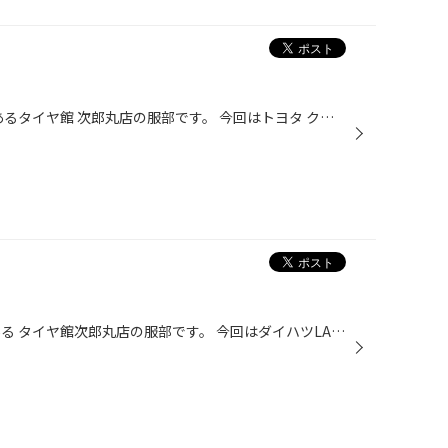
どうも〜福岡市 早良区 次郎丸にあるタイヤ館 次郎丸店の服部です。 今回はトヨタ クラウン JZS171のアライメント調整のご紹介です！！(^▽^)/ トヨタ クラウン JZS171 アライメント調整の事なら当店にお任せください^_^エアチェックだけでのご来店も大歓迎です^ ^タイヤ館ではタイヤ館アプリでいつ...
どうも〜 福岡市早良区次郎丸にある タイヤ館次郎丸店の服部です。 今回はダイハツLA６００Ｓのタイヤホイール交換後のアライメント調整のご紹介です！！(^ ^) アライメント調整の事なら当店に お任せください^_^ エアチェックだけでのご来店も大歓迎です^ ^ タイヤ館ではタイヤ館アプリでいつタイ...