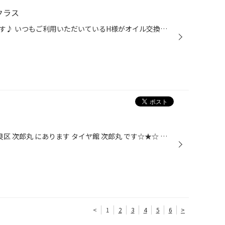
クラス
福岡市早良区のタイヤ館次郎丸です♪ いつもご利用いただいているH様がオイル交換でご来店くださいました(^-^) メルセデス・ベンツのW212型Eクラスのブルーエフィシェンシーです⤴︎ 正しくはステーションワゴンなのでS212型ですね(^-^) 今回ご利用いただいたオイルはこちら！ スノコのスベルトユーロC...
こんにちはー！ 福岡県 福岡市 早良区 次郎丸 にあります タイヤ館 次郎丸 です☆★☆ 先日父から頂きまして。 父は職場でお土産にと貰ったそうな。 食べるのがもったいないなと思い食べられないまま… 気づいたら残り1つになってて、慌てて隠しました。笑
<
1
2
3
4
5
6
>