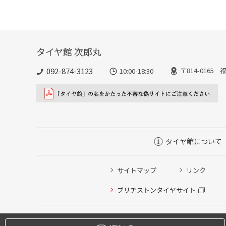
タイヤ館 次郎丸
092-874-3123
〒814-016
10:00-18:30
タイヤ館について
サイトマップ
リンク
タイヤ点検・安全点検/タイヤ履き替え/オイル交換/その
ブリヂストンタイヤサイト
クローク契約会員専用タイヤ履き替え※タイヤ履き替えを
本日のタイヤ履き替え順番待ち予約 ※クローク契約会員