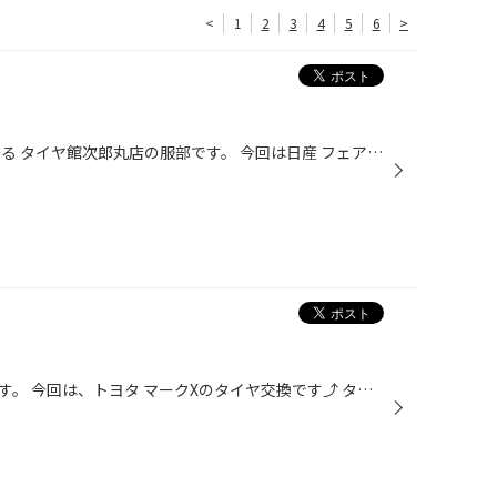
<
1
2
3
4
5
6
>
どうも〜 福岡市早良区次郎丸にある タイヤ館次郎丸店の服部です。 今回は日産 フェアレディZ のタイヤ交換のご紹介です！！(^▽^)/ タイヤはBRIDGESTONE ポテンザ S007Aです。 タイヤの事なら当店に お任せください^_^ エアチェックだけでのご来店も大歓迎です^ ^ タイヤ館ではタイヤ館アプリでいつ...
福岡市早良区のタイヤ館次郎丸です。 今回は、トヨタ マークXのタイヤ交換です⤴︎ タイヤが大変な事になってました‼︎ バースト寸前ですΣ（ﾟдﾟlll） 危ないところでした。 タイヤの点検は無料で行っていますので、お気軽にご相談下さい⤴︎ ありがとうございました(^-^)