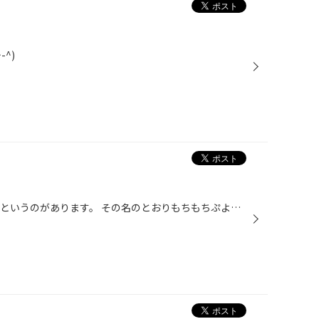
^)
ローソンのデザートで、 もちぷよというのがあります。 その名のとおりもちもちぷよぷよ。 これのイチゴがでてたので買ってみました。 さすが裏切りませんな～笑