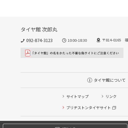
タイヤ館 次郎丸
092-874-3123
〒814-016
10:00-18:30
タイヤ館について
サイトマップ
リンク
タイヤ点検・安全点検/タイヤ履き替え/オイル交換/その
ブリヂストンタイヤサイト
クローク契約会員専用タイヤ履き替え※タイヤ履き替えを
本日のタイヤ履き替え順番待ち予約 ※クローク契約会員