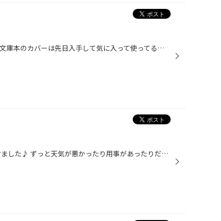
じつは意外と読書をするんです。 文庫本のカバーは先日入手して気に入って使ってるのがあるんですが、 ハードカバーのカバーがなかなかいい感じのに巡り会えず 本屋さんで付けてもらった紙のヤツを使い回していました。 が、とうとう出会えた！ コレ、なかなか優れモノで いろんなサイズに対応して...
先日の休みに2018年初自転車行けました♪ ずっと天気が悪かったり用事があったりだったので ちょっと気温が低かったのですが張り切って行ってきました(^-^) 最近お気に入りの近場のコース 下りの寒さにビビってご無沙汰だった間にお店が出来てました！ 早く暖かくならんかなぁ~