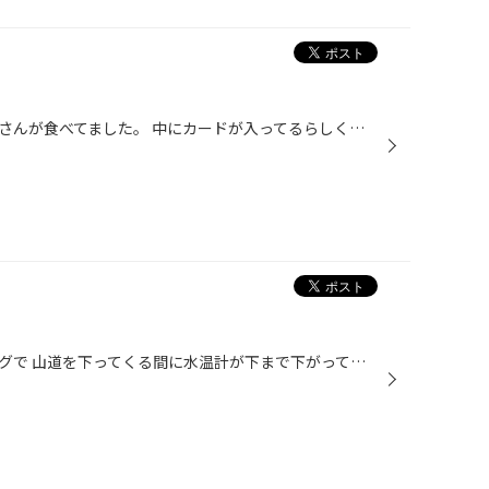
このチョコはうちのスタッフの牧さんが食べてました。 中にカードが入ってるらしく、 全部で100種類。 何のカードが出るのか楽しみで、 いつの間にか私まで買いまくってました。笑
最強寒波が来ているこのタイミングで 山道を下ってくる間に水温計が下まで下がってエアコンから 冷風しか出ない！という事態に(ToT) どうやらサーモスタットがやられたようです⤵︎ 最近、燃費が落ちたと思ってたのもコレが原因か⁉︎ 交換して、走りも環境も快適になりました(^-^)