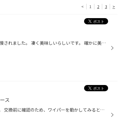
<
1
2
3
>
実家に行ったら父親からハムの自慢されました。 凄く美味しいらしいです。 確かに美味しかった（もちろん食べました）。笑
イース
ミライースのワイパーの交換です。 交換前に確認のため、ワイパーを動かしてみると、 「ゴゴゴゴ、ゴゴゴゴ」っとゴムがうなってます(ーー;) だいたい半年～1年程度で寿命です。 新しく付けるのは、ボッシュ ファイングラファイト (^_^)v カチっと外して カチっとはめて ウォッシャ液を無料補充！ ...