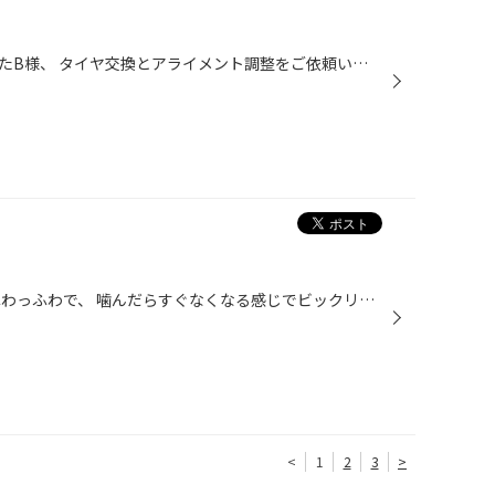
常連さんの紹介でご来店いただいたB様、 タイヤ交換とアライメント調整をご依頼いただきました(^-^) 純正タイヤはこんな状態。 結構、内減りしていたので、 ポテンザRE-71R❗️ とアライメント調整。 コレでバッチリ。
お客様に差し入れ頂きました♪ ふわっふわで、 噛んだらすぐなくなる感じでビックリ！笑
<
1
2
3
>