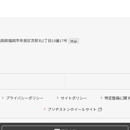
5 福岡県福岡市早良区次郎丸1丁目10番17号
Map
プライバシーポリシー
サイトポリシー
特定整備に関
他ピット作業の予約
ブリヂストンホイールサイト
希望のクローク契約会員の方はこちらを選択ください
の方はご利用いただけません
Copyright © 2024 Bridgestone Retail Co.,Ltd. All rights Reserved.