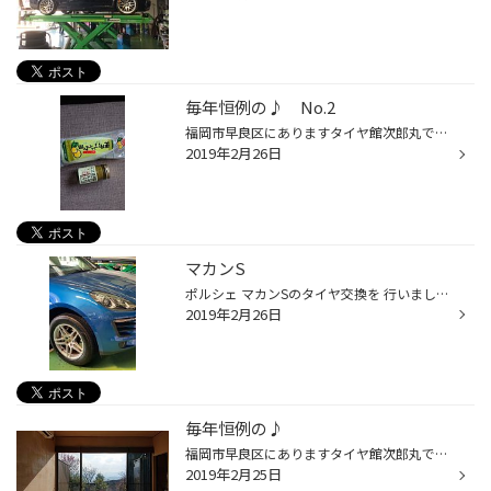
毎年恒例の♪ No.2
福岡市早良区にありますタイヤ館次郎丸です☆★☆ 昨日の続きです。 お土産を買いにぶらぶら。 ちょっと前からゆず系にはまってる私。 こんなものを買っちゃいましたー
2019年2月26日
マカンS
ポルシェ マカンSのタイヤ交換を 行いました〜^ ^ タイヤはブリヂストン アレンザ001 フロント 235/60R18 リヤ 255/55R18 輸入車のタイヤ交換もお任せください^ ^
2019年2月26日
毎年恒例の♪
福岡市早良区にありますタイヤ館次郎丸です☆★☆ 毎年恒例のあれがやってきました！ そうです。母娘で行く湯布院旅行です。笑 何もせずゆっくりのんびり～温泉入りまくりの旅です♪ 部屋にお風呂があるのでなーんにも気にならない。 こんな家だったらいいなー
2019年2月25日