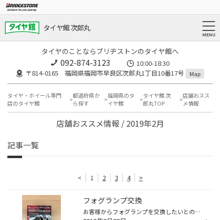
タイヤ館 次郎丸
タイヤのことならブリヂストンのタイヤ館へ
092-874-3123
10:00-18:30
〒814-0165 福岡県福岡市早良区次郎丸1丁目10番17号
Map
タイヤ・ホイール専門
都道府県か
福岡県のタ
タイヤ館 次
店舗おスス
店のタイヤ館
ら探す
イヤ館
郎丸TOP
メ情報
店舗おススメ情報 / 2019年2月
記事一覧
<
1
2
3
4
>
フォグランプ交換
お客様からフォグランプを交換したいとの事でしたので交換しました！ LEDに変えて明るくなったので喜んで帰られました！ いつもご利用いただいてありがとうございます。