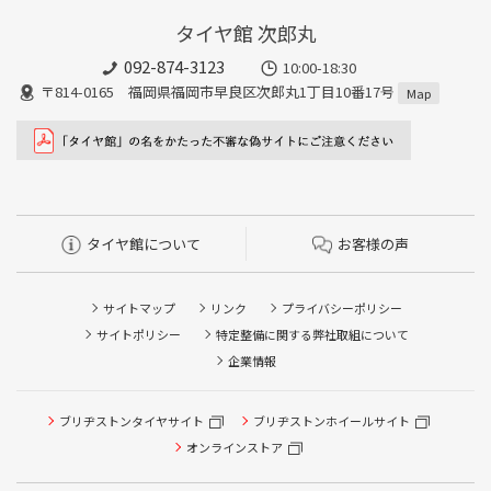
タイヤ館 次郎丸
092-874-3123
10:00-18:30
〒814-0165 福岡県福岡市早良区次郎丸1丁目10番17号
Map
タイヤ館について
お客様の声
サイトマップ
リンク
プライバシーポリシー
サイトポリシー
特定整備に関する弊社取組について
企業情報
タイヤ点検・安全点検/タイヤ履き替え/オイル交換/その他
ブリヂストンタイヤサイト
ブリヂストンホイールサイト
ピット作業の予約
オンラインストア
クローク契約会員専用タイヤ履き替え※タイヤ履き替えを