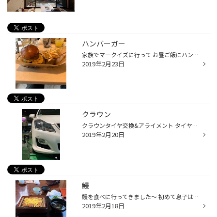
ハンバーガー
家族でマークイズに行って お昼ご飯にハンバーガーを 食べました^ ^ ボリューム満点で美味しかったです ^_^
2019年2月23日
クラウン
クラウンタイヤ交換&アライメント タイヤは新商品 レグノGR-XⅡ 225/45R18 タイヤ館ではタイヤ交換後の アライメント調整を実施しております。 詳しくはタイヤ館 次郎丸店に お問い合わせください^ ^
2019年2月20日
鰻
鰻を食べに行ってきました〜 初めて息子は鰻を食べたんですけど 自分の分を食べてママの分も奪い取って 食べてました〜^ ^笑 また連れて行ってあげたいと思います(^^)
2019年2月18日