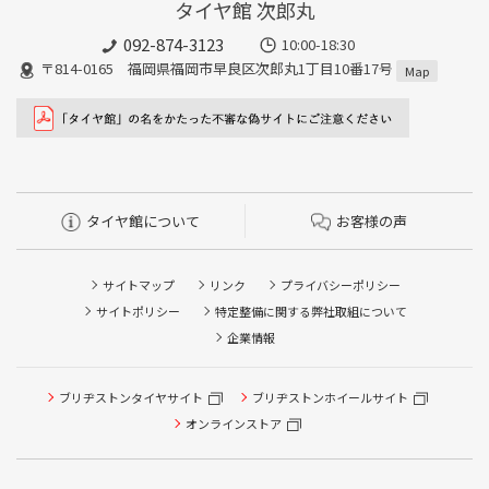
タイヤ館 次郎丸
092-874-3123
10:00-18:30
〒814-0165 福岡県福岡市早良区次郎丸1丁目10番17号
Map
タイヤ館について
お客様の声
サイトマップ
リンク
プライバシーポリシー
サイトポリシー
特定整備に関する弊社取組について
企業情報
ブリヂストンタイヤサイト
ブリヂストンホイールサイト
タイヤ点検・安全点検/タイヤ履き替え/オイル交換/その他
ピット作業の予約
オンラインストア
クローク契約会員専用タイヤ履き替え※タイヤ履き替えを
希望のクローク契約会員の方はこちらを選択ください