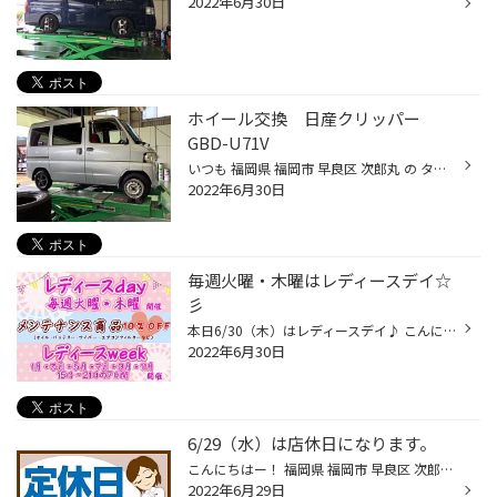
2022年6月30日
ホイール交換 日産クリッパー
GBD-U71V
いつも 福岡県 福岡市 早良区 次郎丸 の タイヤ館 次郎丸店 のWebを御覧の皆様ありがとうございます♪ 本日の作業紹介は、日産クリッパーGBD-U71Vのホイール交換になります♪ ホイールは、TOPRUN/VR5 12×4J INSET42です。今回交換する前のホイールが鉄ホイールだったので、見た目がかなり変わりました...
2022年6月30日
毎週火曜・木曜はレディースデイ☆
彡
本日6/30（木）はレディースデイ♪ こんにちはー！ 福岡県 福岡市 早良区 次郎丸 にあります タイヤ館 次郎丸 です☆★☆ メンテナンス商品…エンジンオイル・バッテリー・ワイパーなどなど。 通常の価格より10％OFFになります♪ お車の 安全点検 も実施しております！ メンテナンスも タイヤ館 次郎丸 に...
2022年6月30日
6/29（水）は店休日になります。
こんにちはー！ 福岡県 福岡市 早良区 次郎丸 にあります タイヤ館 次郎丸 です。 さて、誠に勝手ではございますが…店休日のお知らせです。 6/1（水）・6/8（水）・6/15（木）・6/22（水）・6/23（木）・6/29（水）を店休日とさせていただきます。 何卒ご理解ご協力の程よろしくお願い申し上げます。
2022年6月29日