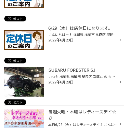
6/29（水）は店休日になります。
こんにちはー！ 福岡県 福岡市 早良区 次郎丸 にあります タイヤ館 次郎丸 です。 さて、誠に勝手ではございますが…店休日のお知らせです。 6/1（水）・6/8（水）・6/15（木）・6/22（水）・6/23（木）・6/29（水）を店休日とさせていただきます。 何卒ご理解ご協力の程よろしくお願い申し上げます。
2022年6月29日
SUBARU FORESTER SJ
いつも 福岡県 福岡市 早良区 次郎丸 の タイヤ館 次郎丸店 のWebを御覧の皆様ありがとうございます♪ 今回は、スバル フォレスターSJ系のタイヤ交換です。 タイヤはSUV用で高評価をいただいているコチラ、 ブリヂストンのアレンザLX100です！ SUV用レグノとも言われるくらいの乗り心地と静粛性がオ...
2022年6月28日
毎週火曜・木曜はレディースデイ☆
彡
本日6/28（火）はレディースデイ♪ こんにちはー！ 福岡県 福岡市 早良区 次郎丸 にあります タイヤ館 次郎丸 です☆★☆ メンテナンス商品…エンジンオイル・バッテリー・ワイパーなどなど。 通常の価格より10％OFFになります♪ お車の 安全点検 も実施しております！ メンテナンスも タイヤ館 次郎丸 に...