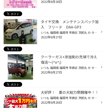
2022年6月28日
タイヤ交換 メンテナンスパック加
入 フリード DAA-GP3
いつも 福岡県 福岡市 早良区 次郎丸 の タイヤ館 次郎丸店 のWebを御覧の皆様ありがとうございます♪ 本日の作業紹介は、ホンダフリードDAA-GP3のタイヤ交換&メンテナンスパック加入して、エアコンフィルター交換&フロントワイパー交換になります♪ タイヤは、SEIBERLING SL101 185/65R15です。タイ...
2022年6月27日
クーラーガス+添加剤の充填で冷え
復活～(^o^;)
いつも 福岡県 福岡市 早良区 次郎丸 の タイヤ館 次郎丸店 のWebを御覧の皆様ありがとうございます♪ 本日の取付、交換した商品のご紹介(^o^) 車種 ダイハツ タント パーツ·商品 クーラーガス + ワコ－ズ PAC-Rプラスエアコン添加剤。 温度計にて計測！！ 全く冷えてなくぬる～い温風で、昼間は き...
2022年6月27日
大好評！ 夏の大総力祭開催中！！
いつも 福岡県 福岡市 早良区 次郎丸 の タイヤ館 次郎丸店 のWebを御覧の皆様ありがとうございます♪ 今年も暑～い時期がやってきました！この時期に合わせて・・・タイヤ館恒例「夏の大総力祭」を開催致します♪気温の変化も大きく、体調管理も気を配る時期となっています。雨の多いこの季節は、健...
2022年6月26日