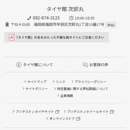
タイヤ館 次郎丸
092-874-3123
10:00-18:30
〒814-0165 福岡県福岡市早良区次郎丸1丁目10番17号
Map
タイヤ館について
お客様の声
サイトマップ
リンク
プライバシーポリシー
サイトポリシー
特定整備に関する弊社取組について
企業情報
タイヤ点検・安全点検/タイヤ履き替え/オイル交換/その他
ブリヂストンタイヤサイト
ブリヂストンホイールサイト
ピット作業の予約
オンラインストア
クローク契約会員専用タイヤ履き替え※タイヤ履き替えを