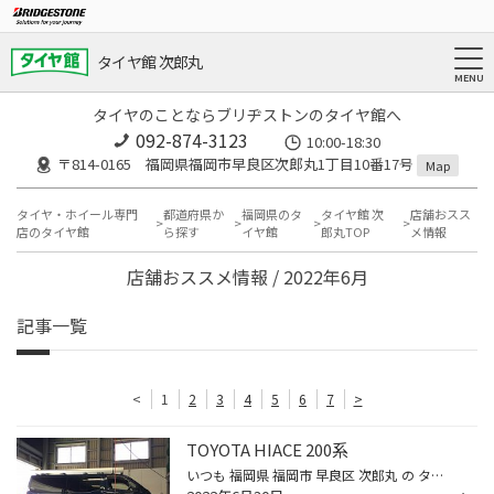
タイヤ館 次郎丸
タイヤのことならブリヂストンのタイヤ館へ
092-874-3123
10:00-18:30
〒814-0165 福岡県福岡市早良区次郎丸1丁目10番17号
Map
タイヤ・ホイール専門
都道府県か
福岡県のタ
タイヤ館 次
店舗おスス
店のタイヤ館
ら探す
イヤ館
郎丸TOP
メ情報
店舗おススメ情報 / 2022年6月
記事一覧
<
1
2
3
4
5
6
7
>
TOYOTA HIACE 200系
いつも 福岡県 福岡市 早良区 次郎丸 の タイヤ館 次郎丸店 のWebを御覧の皆様ありがとうございます♪ 今回は、トヨタの200系ハイエースです。 アライメント調整を行いました。 車高変更後はもちろんですが、経年劣化によりブッシュなどの変形などが原因で アライメント値も変化してきます。 定期的...