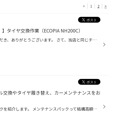
<
1
2
>
】タイヤ交換作業（ECOPIA NH200C）
日頃より、タイヤ館をご利用いただき、ありがとうございます。 さて、当店と同じチェーン店の近隣タイヤ館店舗で作業いたしましたタイヤ交換作業をご紹介します。 （WEB掲載をご快諾いただきましたお客様！大変感謝しております。 いつもご愛顧いただき誠にありがとうございます！！） おクルマ：ダ...
ル交換やタイヤ履き替え、カーメンテナンスをお
本日は、お得なメンテナンスパックを紹介します。 メンテナンスパックって結構高額なイメージをお持ちのお客様も多いと思いますが、 コクピット・タイヤ館のメンテナンスパックは、 手軽に、日常的なおクルマのメンテナンスをカバーする内容になっておりますので、 是非、一度ご検討ください！ コク...