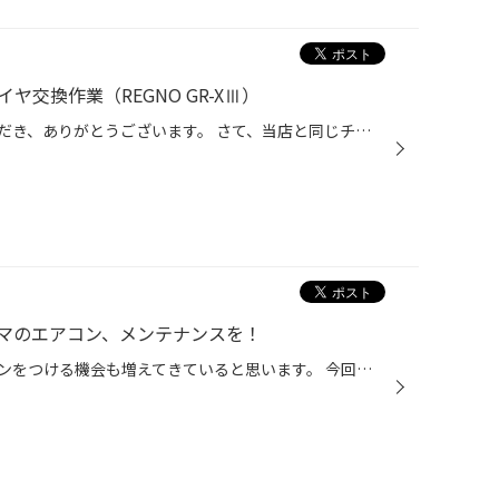
イヤ交換作業（REGNO GR-XⅢ）
日頃より、タイヤ館をご利用いただき、ありがとうございます。 さて、当店と同じチェーン店の近隣タイヤ館店舗で作業いたしましたタイヤ交換作業をご紹介します。 （WEB掲載をご快諾いただきましたお客様！大変感謝しております。 いつもご愛顧いただき誠にありがとうございます！！） おクルマ：ホ...
マのエアコン、メンテナンスを！
暑い日が続き、おクルマのエアコンをつける機会も増えてきていると思います。 今回は暑い夏に向けた、おクルマのエアコン向け、おススメ商品のご紹介です！ 【おクルマのエアコン、メンテナンスにオススメ商品！】 エアコンには、コンプレッサーという、エアコンを動かす心臓のようなものがあり、 ...