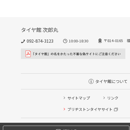
タイヤ館 次郎丸
092-874-3123
〒814-016
10:00-18:30
タイヤ館について
サイトマップ
リンク
タイヤ点検・安全点検/タイヤ履き替え/オイル交換/その
ブリヂストンタイヤサイト
クローク契約会員専用タイヤ履き替え※タイヤ履き替えを
本日のタイヤ履き替え順番待ち予約 ※クローク契約会員