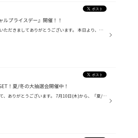
ャルプライスデー』開催！！
こんにちは、いつも当店をご利用いただきましてありがとうございます。 本日より、コクピット・タイヤ館におきまして、 期間限定！ サイズ限定！！ 数量限定！！！ お得にお買い求めいただける、「タイヤスペシャルプライスデー」がスタートします！ お得なタイヤのご紹介！！ ワゴンR、N-BOX、タン...
ET！夏/冬の大抽選会開催中！
いつも当店をご利用いただきまして、ありがとうございます。 7月10日(木)から、「夏/冬の大抽選会」を開催しております！ コクピット・タイヤ館アプリからアンケートに答えて頂くと、抽選で豪華景品をプレゼント！ コクピット・タイヤ館アプリからアンケートをお答え頂いた方全員、抽選にご参加いた...