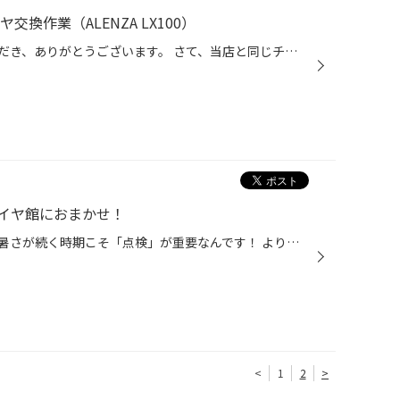
換作業（ALENZA LX100）
日頃より、タイヤ館をご利用いただき、ありがとうございます。 さて、当店と同じチェーン店の近隣タイヤ館店舗で作業いたしましたタイヤ交換作業をご紹介します。 （WEB掲載をご快諾いただきましたお客様！大変感謝しております。 いつもご愛顧いただき誠にありがとうございます！！） おクルマ：三...
イヤ館におまかせ！
日に日に暑くなっておりますが、暑さが続く時期こそ「点検」が重要なんです！ より長く、より良い状態で、ご使用頂くために、タイヤ点検をおススメしております。 夏、猛暑こそ「タイヤ点検」、タイヤの空気圧をしっかりチェック！ おクルマの重さを支えるタイヤには、空気が入っているため、 暑さ...
<
1
2
>