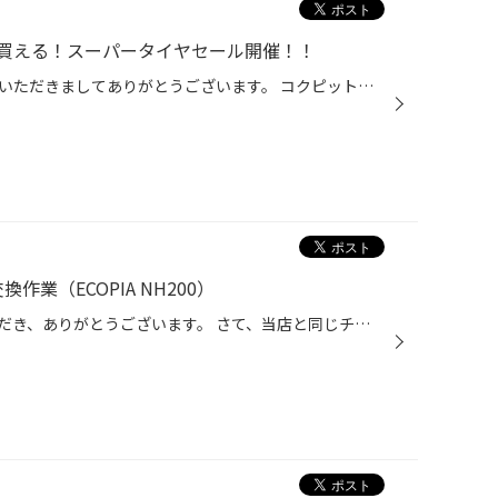
買える！スーパータイヤセール開催！！
こんにちは、いつも当店をご利用いただきましてありがとうございます。 コクピット・タイヤ館では、ブリヂストンタイヤをお得に買える！ スーパータイヤセールを開催いたします！ ブリヂストンのタイヤを4本ご購入で最大20,000OFF！ タイヤをお得にご購入頂けるチャンスです！ 夏タイヤの交換やスタ...
作業（ECOPIA NH200）
日頃より、タイヤ館をご利用いただき、ありがとうございます。 さて、当店と同じチェーン店の近隣タイヤ館店舗で作業いたしましたタイヤ交換作業をご紹介します。 （WEB掲載をご快諾いただきましたお客様！大変感謝しております。 いつもご愛顧いただき誠にありがとうございます！！） おクルマ：ト...