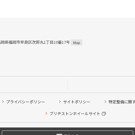
5 福岡県福岡市早良区次郎丸1丁目10番17号
Map
プライバシーポリシー
サイトポリシー
特定整備に関
他ピット作業の予約
ブリヂストンホイールサイト
希望のクローク契約会員の方はこちらを選択ください
の方はご利用いただけません
Copyright © 2024 Bridgestone Retail Co.,Ltd. All rights Reserved.