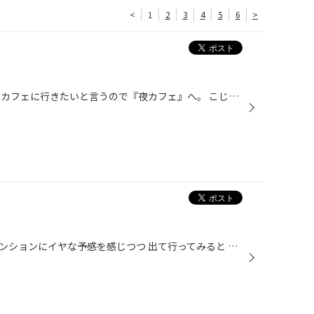
<
1
2
3
4
5
6
>
久々に高校の友人と遊びました。 カフェに行きたいと言うので『夜カフェ』へ。 こじゃれてました。笑 メニューを見ながら迷いに迷って～・・・ん？ と思った名前のものに決定。 その名も『チーズフォンデュ風オム肉ピラフ』。 んん？って思ったけどとても美味しかったです♪
先日、玄関先から呼ばれ、そのテンションにイヤな予感を感じつつ 出て行ってみると でた(T ^ T) モグラです。 半年以上、動きが無かったので安心していたのに。。