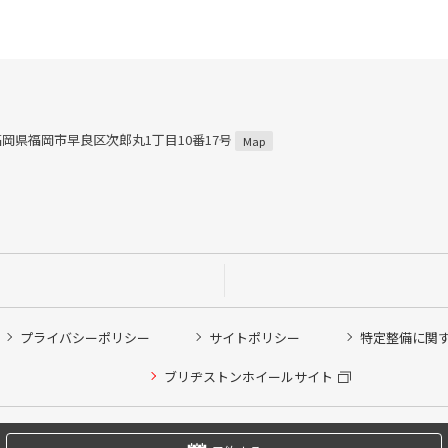
5 福岡県福岡市早良区次郎丸1丁目10番17号
Map
プライバシーポリシー
サイトポリシー
特定整備に関
他ピット作業の予約
ブリヂストンホイールサイト
希望のクローク契約会員の方はこちらを選択ください
の方はご利用いただけません
Copyright © 2024 Bridgestone Retail Co.,Ltd. All rights Reserved.