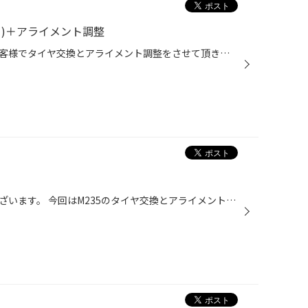
ノ)＋アライメント調整
本日、プログレでご来店頂いたお客様でタイヤ交換とアライメント調整をさせて頂きました。 タイヤは「乗り心地」、「静粛性」に優れた『レグノGR-XI』で、お車にベストマッチング！ ただ、タイヤの外側だけが異常に減っており、このままではレグノが《モッタイナイ!!》 ということで、『アライメン...
Ｈ様、いつもご利用ありがとうございます。 今回はM235のタイヤ交換とアライメント調整でご利用いただきました。 タイヤはいつもの ポテンザS001 です。 BBSとの組み合わせでかなりの軽量化。 小ぶりのボディと相まってかなりキビキビ走りますね♪