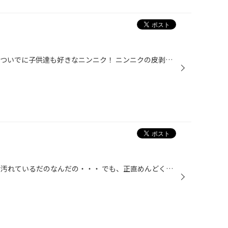
今日の夕食は定番のお好み焼き。 ついでに子供達も好きなニンニク！ ニンニクの皮剥いて、ホイルに包みごま油をかけるだけ。 後は、鉄板に乗せしばし待つだけの簡単料理。 出来上がりに、塩かけていただきます。 これ美味しいですよー。
愛車を洗車したい・・・ 周りから汚れているだのなんだの・・・ でも、正直めんどくさいと思ってしまいます。 そんな時、店長が洗車してくれるという事で久々に♪ そして最後の仕上げにコレ!!『バリアスコート』を使ったんです。 ツルツルとしたボディの滑らかな肌触り？笑 1番驚いたのが、 雨が降っ...