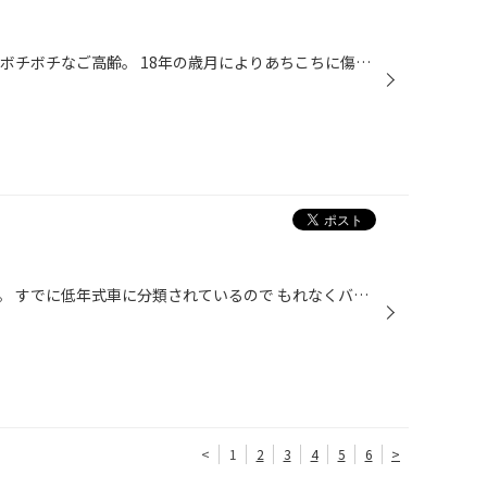
我が家のランエボ、平成11年式とボチボチなご高齢。 18年の歳月によりあちこちに傷みが目立ってきました(T ^ T) 特に気になるのが内装です。 見てたら切なくなってしまうので、補修することにしました。 けっこういい感じ♪ ちょっと若返ったかな？
昨日は健康診断に行ってきました。 すでに低年式車に分類されているので もれなくバリウムが一杯付いてきます(ToT) もう数日前から憂鬱な日々でした。 前日の夜から飲食を制限され、 終わってもお腹の違和感と下痢に悩まされる休日。 やっと終わりました♪ 今年からは病院も近くに変更してもらったの...
<
1
2
3
4
5
6
>