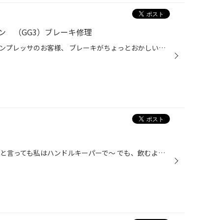
ン （GG3）ブレーキ修理
先日タイヤをご購入いただいたインプレッサのお客様、 ブレーキがちょっとおかしい気がする・・・とのご相談です。 ボンネットを開けてみると、ブレーキフルードがかなり減っています。 フロントは外観上問題なさそうでしたが、リアがマズイ！ ホイールシリンダーからブレーキフルードが漏れており...
久々に居酒屋に行ってきました♪ と言っても私はハンドルキーパーで～ でも、飲むより食べる方が好きなので全然構いませんけども。笑 『ちんぷんかんぷん』というお店で、 個人的に特に美味しかったのが、 しそ巻きと牛さがり鉄板!! 写真だけでヤバい～～～ また行ってこよう。