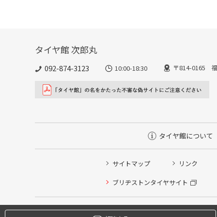
タイヤ館 次郎丸
092-874-3123
〒814-016
10:00-18:30
タイヤ館について
サイトマップ
リンク
タイヤ点検・安全点検/タイヤ履き替え/オイル交換/その
ブリヂストンタイヤサイト
クローク契約会員専用タイヤ履き替え※タイヤ履き替えを
本日のタイヤ履き替え順番待ち予約 ※クローク契約会員