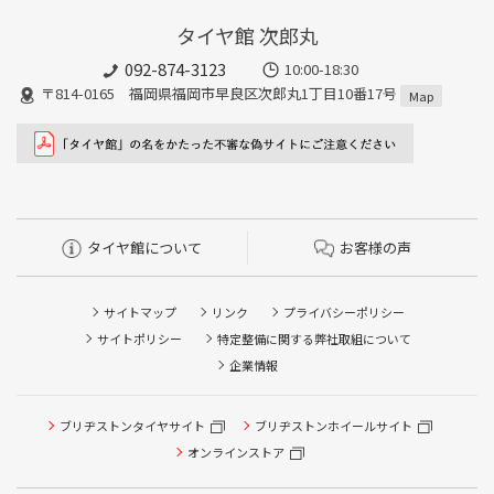
タイヤ館 次郎丸
092-874-3123
10:00-18:30
〒814-0165 福岡県福岡市早良区次郎丸1丁目10番17号
Map
タイヤ館について
お客様の声
サイトマップ
リンク
プライバシーポリシー
サイトポリシー
特定整備に関する弊社取組について
企業情報
ブリヂストンタイヤサイト
ブリヂストンホイールサイト
タイヤ点検・安全点検/タイヤ履き替え/オイル交換/その他
ピット作業の予約
オンラインストア
クローク契約会員専用タイヤ履き替え※タイヤ履き替えを