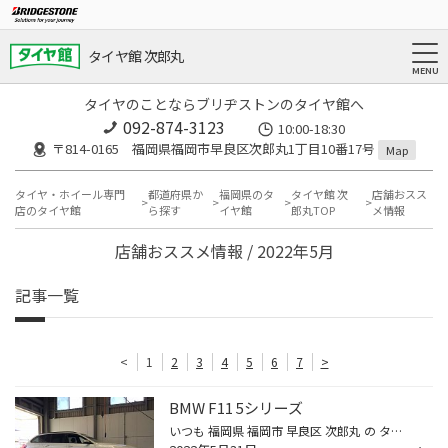
タイヤ館 次郎丸
タイヤのことならブリヂストンのタイヤ館へ
092-874-3123
10:00-18:30
〒814-0165 福岡県福岡市早良区次郎丸1丁目10番17号
Map
タイヤ・ホイール専門
都道府県か
福岡県のタ
タイヤ館 次
店舗おスス
店のタイヤ館
ら探す
イヤ館
郎丸TOP
メ情報
店舗おススメ情報 / 2022年5月
記事一覧
<
1
2
3
4
5
6
7
>
BMW F11 5シリーズ
いつも 福岡県 福岡市 早良区 次郎丸 の タイヤ館 次郎丸店 のWebを御覧の皆様ありがとうございます♪ 今回は、BMWのF11型5シリーズツーリングのアライメント調整です。 定期検診的にご利用いただくお客様も多数いらっしゃいます。 輸入車のアライメント調整も タイヤ館次郎丸にお任せください。 ～...