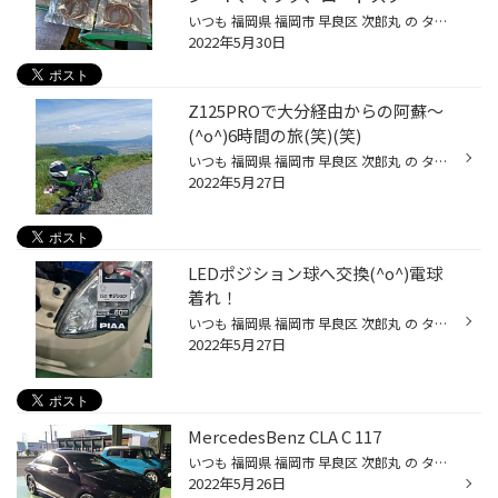
いつも 福岡県 福岡市 早良区 次郎丸 の タイヤ館 次郎丸店 のWebを御覧の皆様ありがとうございます♪ 本日のご紹介は、車高調などの 足廻りの異音対策の１つ、スプリングのきしみ 音を緩和させるスプリング消音シート！ 車種 マツダ、ロードスター 商品メーカー TEIN 2枚目の写真では、スプリングが...
2022年5月30日
Z125PROで大分経由からの阿蘇～
(^o^)6時間の旅(笑)(笑)
いつも 福岡県 福岡市 早良区 次郎丸 の タイヤ館 次郎丸店 のWebを御覧の皆様ありがとうございます♪ めちゃくちゃ天気良く、絶好のバイク日和(^o^;) 最近、大分方面にハマってます～(笑) やっぱ信号少ないのが、最高(^o^) この天気と、心地よい気温、そして 山や川、いろんな橋、そしてバイク！ 気...
2022年5月27日
LEDポジション球へ交換(^o^)電球
着れ！
いつも 福岡県 福岡市 早良区 次郎丸 の タイヤ館 次郎丸店 のWebを御覧の皆様ありがとうございます♪ 本日のご紹介は、ポジションランプの 電球切れの為、LEDへ交換です～(^o^) 車種 ホンダ、ライフ 商品 PIAA ホワイト T10 6000K 電球を明るいLEDに変える事で、 夕方や夜間時の視認性が良くなる...
2022年5月27日
MercedesBenz CLA C 117
いつも 福岡県 福岡市 早良区 次郎丸 の タイヤ館 次郎丸店 のWebを御覧の皆様ありがとうございます♪ 今回は、メルセデスベンツのC 117型CLAの作業です。 ドライブレコーダーの取り付けを行いました。 コムテックのZDR038 今までご利用だったモノが少し古くなったのと、 今後クルマがデジタルインナ...
2022年5月26日