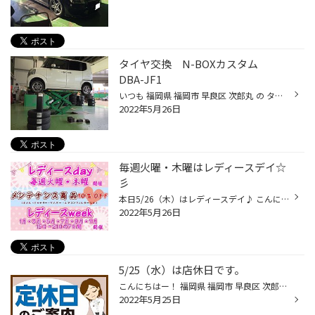
タイヤ交換 N-BOXカスタム
DBA-JF1
いつも 福岡県 福岡市 早良区 次郎丸 の タイヤ館 次郎丸店 のWebを御覧の皆様ありがとうございます♪ 本日の作業紹介は、N-BOXカスタムDBA-JF1のタイヤ交換です♪ タイヤはECOPIA NH200C 155/65R14です。今回交換させて頂いたタイヤは、新車装着タイヤと同等の性能タイヤになるので、今までと変わら...
2022年5月26日
毎週火曜・木曜はレディースデイ☆
彡
本日5/26（木）はレディースデイ♪ こんにちはー！ 福岡県 福岡市 早良区 次郎丸 にあります タイヤ館 次郎丸 です☆★☆ メンテナンス商品…エンジンオイル・バッテリー・ワイパーなどなど。 通常の価格より10％OFFになります♪ お車の 安全点検 も実施しております！ メンテナンスも タイヤ館 次郎丸 に...
2022年5月26日
5/25（水）は店休日です。
こんにちはー！ 福岡県 福岡市 早良区 次郎丸 にあります タイヤ館 次郎丸 です。 さて、誠に勝手ではございますが…店休日のお知らせです。 5/11（水）・5/18（水）・5/19（木）・5/25（水）を店休日とさせていただきます。 何卒ご理解ご協力の程よろしくお願い申し上げます。
2022年5月25日