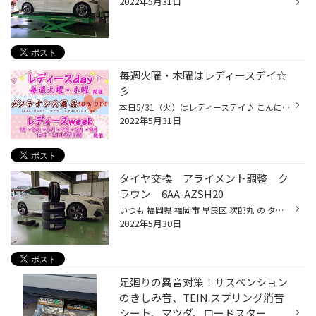
2022年5月31日
毎週火曜・木曜はレディースデイ☆
彡
本日5/31（火）はレディースデイ♪ こんにちはー！ 福岡県 福岡市 早良区 次郎丸 にあります タイヤ館 次郎丸 です☆★☆ メンテナンス商品…エンジンオイル・バッテリー・ワイパーなどなど。 通常の価格より10％OFFになります♪ お車の 安全点検 も実施しております！ メンテナンスも タイヤ館 次郎丸 に...
2022年5月31日
タイヤ交換 アライメント調整 ク
ラウン 6AA-AZSH20
いつも 福岡県 福岡市 早良区 次郎丸 の タイヤ館 次郎丸店 のWebを御覧の皆様ありがとうございます♪ 本日の作業紹介は、クラウンハイブリッド6AA-AZSH20のタイヤ交換&アライメント調整です♪ クラウンの標準装着がREGNO GR001が装着されているという事で、今回交換させていただいたタイヤはREGNO GR...
2022年5月30日
足廻りの異音対策！サスペンション
のきしみ音、TEIN.スプリング消音
シート、マツダ、ロードスター