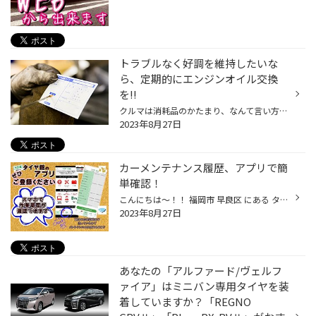
トラブルなく好調を維持したいな
ら、定期的にエンジンオイル交換
を!!
クルマは消耗品のかたまり、なんて言い方をすることもありますが、愛車のコンディションを維持していく上で定期的に交換が必要なものと言えば、何を思い浮かべますか？ 専門店として一番気になるものと言えばタイヤなんですが、お客さまのなかには「バッテリー上がりでクルマが動かなくなったことが...
2023年8月27日
カーメンテナンス履歴、アプリで簡
単確認！
こんにちは～！！ 福岡市 早良区 にある タイヤ屋さん タイヤ館 次郎丸店のWEBを ご覧頂きありがとうございます₍₍ ( ๑॔˃̶◡ ˂̶๑॓)◞♡ おクルマのメンテナンスの管理に便利な 【タイヤ館アプリ】 もうお使いですか？？ タイヤの交換したの、何年前だったかしら？ オイル交換したの、いつだっけ？ バッ...
2023年8月27日
あなたの「アルファード/ヴェルフ
ァイア」はミニバン専用タイヤを装
着していますか？「REGNO