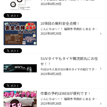
2023年8月29日
10項目の無料安全点検！
こんにちは～！！ 福岡市 早良区 にある タイヤ屋さん タイヤ館 次郎丸店のWEBを ご覧頂きありがとうございます₍₍ ( ๑॔˃̶◡ ˂̶๑॓)◞♡ おクルマの点検は、定期的にされていますか？？ タイヤ館では、お客様の安心と安全を支えるための 無料安全点検を実施しております。 点検事項は10項目 ＊エンジンオ...
2023年8月29日
SUVタイヤもタイヤ館次郎丸にお任
せ！！
今日は今人気のSUV車のタイヤの紹介です！ SUV専用タイヤって？ フォレスター、ハリアー、RAV4、ランクル、CX-5、パジェロ などの、SUV専用タイヤとして、耐久性を重要視し形状・構造を設計。 求められるシーンにおいて、各性能を最大限に発揮できるように開発。SUV用タイヤとして、耐久性を重要視...
2023年8月28日
作業の予約はWEBが便利です！
こんにちは～！！ 福岡市 早良区 にある タイヤ屋さん タイヤ館 次郎丸店のWEBを ご覧頂きありがとうございます₍₍ ( ๑॔˃̶◡ ˂̶๑॓)◞♡ 最近では、予約はWEBからできるお店が増えてますよね～！！ タイヤ館もなんです！！ 営業時間内に電話で予約しようと思っていても うっかり忘れてた！！なんてことも...
2023年8月28日