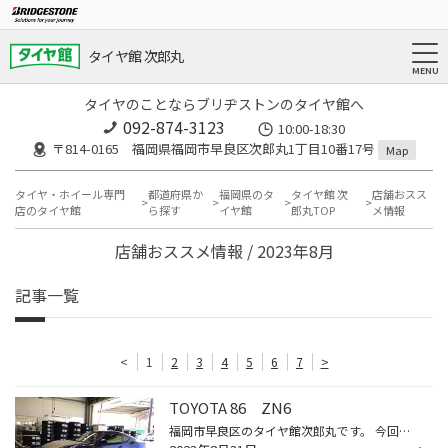
タイヤ館 次郎丸
タイヤのことならブリヂストンのタイヤ館へ
092-874-3123
10:00-18:30
〒814-0165 福岡県福岡市早良区次郎丸1丁目10番17号
Map
タイヤ・ホイール専門
都道府県か
福岡県のタ
タイヤ館 次
店舗おスス
店のタイヤ館
ら探す
イヤ館
郎丸TOP
メ情報
店舗おススメ情報 / 2023年8月
記事一覧
<
1
2
3
4
5
6
7
>
TOYOTA 86 ZN6
福岡市早良区のタイヤ館次郎丸です。 今回は、トヨタの86 ZN6 です。 タイヤホイールの取り付けとアライメント調整を行いました。 WORKのEMOTION ZR10 2P 特注色 ASTERISM BLACK です。 アライメント調整も行いました。 ありがとうございました。