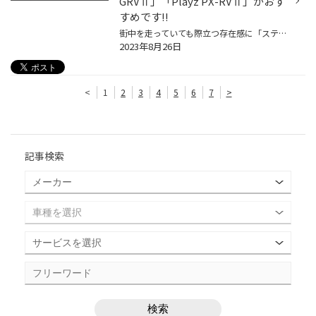
GRVⅡ」「Playz PX-RVⅡ」がおす
すめです!!
街中を走っていても際立つ存在感に「ステキだなあ」とついつい目で追ってしまう高級ミニバンといえば、「トヨタ アルファード/ヴェルファイア」ですよね。上質感たっぷりの内外装や至れり尽くせりの装備など、トヨタのフラッグシップミニバンとしてその完成度の高さで多くの人々を魅了し続けていま...
2023年8月26日
<
1
2
3
4
5
6
7
>
記事検索