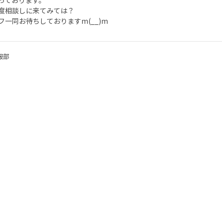
っております。
度相談しに来てみては？
フ一同お待ちしておりますm(__)m
服部