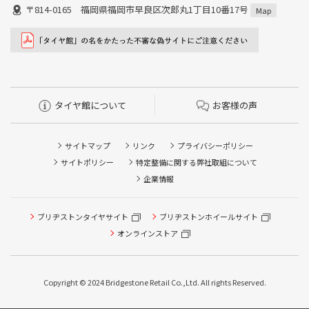
〒814-0165 福岡県福岡市早良区次郎丸1丁目10番17号
Map
タイヤ館について
お客様の声
サイトマップ
リンク
プライバシーポリシー
サイトポリシー
特定整備に関する弊社取組について
企業情報
タイヤ点検・安全点検/タイヤ履き替え/オイル交換/その他
ブリヂストンタイヤサイト
ブリヂストンホイールサイト
ピット作業の予約
オンラインストア
クローク契約会員専用タイヤ履き替え※タイヤ履き替えを
希望のクローク契約会員の方はこちらを選択ください
Copyright © 2024 Bridgestone Retail Co.,Ltd. All rights Reserved.
本日のタイヤ履き替え順番待ち予約 ※クローク契約会員の
方はご利用いただけません