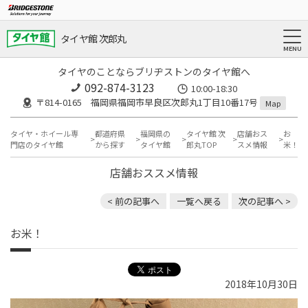
タイヤ館 次郎丸
タイヤのことならブリヂストンのタイヤ館へ
092-874-3123
10:00-18:30
〒814-0165 福岡県福岡市早良区次郎丸1丁目10番17号
Map
タイヤ・ホイール専
都道府県
福岡県の
タイヤ館 次
店舗おス
お
門店のタイヤ館
から探す
タイヤ館
郎丸TOP
スメ情報
米！
店舗おススメ情報
< 前の記事へ
一覧へ戻る
次の記事へ >
お米！
2018年10月30日