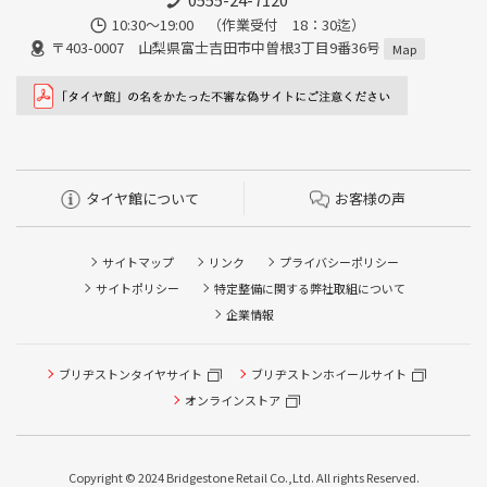
10:30～19:00 （作業受付 18：30迄）
〒403-0007 山梨県富士吉田市中曽根3丁目9番36号
Map
タイヤ館について
お客様の声
サイトマップ
リンク
プライバシーポリシー
サイトポリシー
特定整備に関する弊社取組について
企業情報
タイヤ点検・安全点検/タイヤ履き替え/オイル交換/その他
ブリヂストンタイヤサイト
ブリヂストンホイールサイト
ピット作業の予約
オンラインストア
クローク契約会員専用タイヤ履き替え※タイヤ履き替えを
希望のクローク契約会員の方はこちらを選択ください
Copyright © 2024 Bridgestone Retail Co.,Ltd. All rights Reserved.
本日のタイヤ履き替え順番待ち予約 ※クローク契約会員の