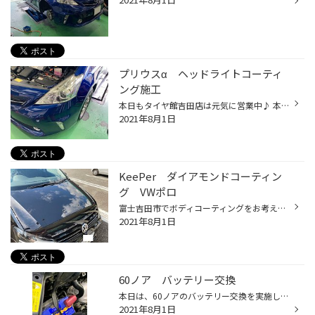
プリウスα ヘッドライトコーティ
ング施工
本日もタイヤ館吉田店は元気に営業中♪ 本日はプリウスα ヘッドライトコーティング施工致しました！ 上に写真は施工後の写真です 施工前はうっすら曇っていますね！ 特殊な液剤をヘッドライトに噴射し磨いていきます！ ヘッドライトがきれいになると車もきれいに見えますね！ 作業時間は15分ほどです...
2021年8月1日
KeePer ダイアモンドコーティン
グ VWポロ
富士吉田市でボディコーティングをお考えならタイヤ館吉田店におまかせください！ 本日はVWポロにダイアモンドコーティングを施工致しました。 ダイアモンドコーティングを選んで頂くと研磨付きになりますのでそこもおすすめポイントです。 写真で見ても圧倒的な艶が確認出来ると思います。 コーテ...
2021年8月1日
60ノア バッテリー交換
本日は、60ノアのバッテリー交換を実施しました。 装着されていたバッテリーはパナソニックのカオスです。 製造年数を確認すると、なんと2015年製。6年前のバッテリーでした。 最近はバッテリーや車の性能が上がってきており、バッテリーがダメになるぎりぎりまで違和感なく動作してしまいます。 そ...
2021年8月1日