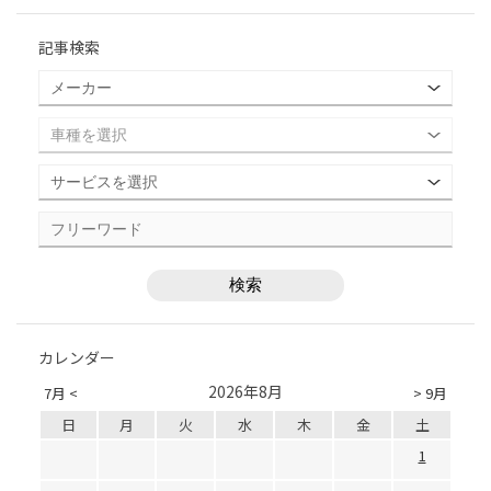
記事検索
カレンダー
2026年8月
7月 <
> 9月
日
月
火
水
木
金
土
1