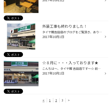
外装工事も終わりました！
タイヤ館吉田店のブログをご覧頂き、ありがとうございます。 外装工事も終わり、新しくタイヤ館吉田店が生まれ変わりました！ 10月7日（土）二リニューアルオープンセールを行ないますが、現在も絶賛営業中です。 新しく生まれ変わったタイヤ館吉田店をどうぞご覧下さいませ！
2017年10月1日
☆８月に・・・入っております★
こんちは～、タイヤ館 吉田店です～☆ 前々からお伝えしていたリニューアル・・・ついに完了いたしました★とはいっても細かいところはまだまだ手直し中・・・＼(゜ロ＼)(／ロ゜)／ 何が変わったかと言いますと、外装、内装ともに一新されているんです！！簡単に言うとシンプルな作り、売り場などもと...
2017年10月1日
<
1
2
3
>