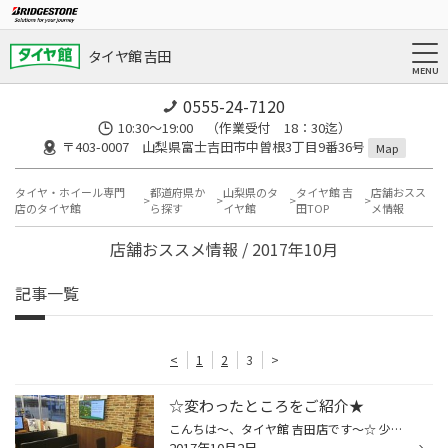
タイヤ館 吉田
0555-24-7120
10:30～19:00 （作業受付 18：30迄）
〒403-0007 山梨県富士吉田市中曽根3丁目9番36号
Map
タイヤ・ホイール専門
都道府県か
山梨県のタ
タイヤ館 吉
店舗おスス
店のタイヤ館
ら探す
イヤ館
田TOP
メ情報
店舗おススメ情報 / 2017年10月
記事一覧
<
1
2
3
>
☆変わったところをご紹介★
こんちは～、タイヤ館 吉田店です～☆ 少しずつ肌寒くなってまいりましたね～★冬の足音が近づいてきている感じがします～(ToT) つ～こんで内装新たにしましたので、少しずつご紹介・・・ まずこちらはウェイティングコーナー・・・壁面のモニターにはブリヂストン⇔タイヤ館のことがわかるヒストリー...
2017年10月2日