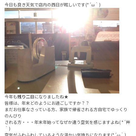
今日も良き天気で店内の西日が眩しいです(*´ω｀)
今年も
残り二日
になりましたね★
皆様は、年末どのようにお過ごしですか？？
まだお仕事なさっている方、家族で帰省される方自宅でゆっくり
のんびり
される方・・・年末年始ってなぜか違う空気を感じますよね( *´艸
｀)
空気がふわふわしているような温かい気持ちになります(*´ω｀)