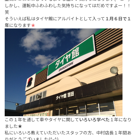
しかし、運転中ふわふわした気持ちになってはだめですよー！！
笑
そういえば私はタイヤ館にアルバイトとして入って
１月６日で１
年
になります
★
この１年を通して車やタイヤに関して
いろいろ学べた
１年になり
ました★
私にいろいろ教えていただいたスタッフの方、中村店長１年間あ
りがとうございました(^-^)