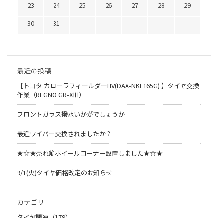
23
24
25
26
27
28
29
30
31
最近の投稿
【トヨタ カローラフィールダーHV(DAA-NKE165G) 】タイヤ交換
作業（REGNO GR-XⅢ）
フロントガラス撥水いかがでしょうか
最近ワイパー交換されましたか？
★☆★売れ筋ホイールコーナー設置しました★☆★
9/1(火)タイヤ価格改定のお知らせ
カテゴリ
タイヤ関連（179）