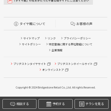
タイヤ館について
お客様の声
サイトマップ
リンク
プライバシーポリシー
サイトポリシー
特定整備に関する弊社取組について
企業情報
タイヤ点検・安全点検/タイヤ履き替え/オイル交換/その他
ブリヂストンタイヤサイト
ブリヂストンホイールサイト
ピット作業の予約
オンラインストア
クローク契約会員専用タイヤ履き替え※タイヤ履き替えを
希望のクローク契約会員の方はこちらを選択ください
Copyright © 2024 Bridgestone Retail Co.,Ltd. All rights Reserved.
本日のタイヤ履き替え順番待ち予約 ※クローク契約会員の
方はご利用いただけません
相談する
予約する
チラシを見る