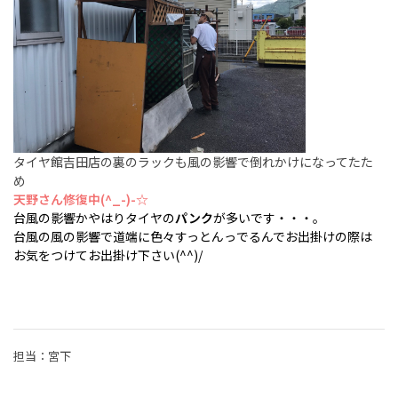
タイヤ館吉田店の裏のラックも風の影響で倒れかけになってたた
め
天野さん修復中(^_-)-☆
台風の影響かやはりタイヤの
パンク
が多いです・・・。
台風の風の影響で道端に色々すっとんっでるんでお出掛けの際は
お気をつけてお出掛け下さい(^^)/
担当：宮下