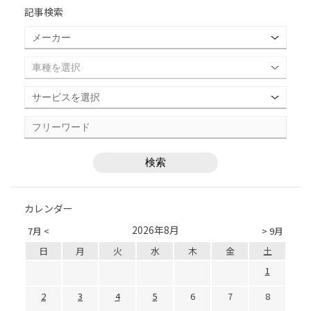
記事検索
カレンダー
2026年8月
7月 <
> 9月
日
月
火
水
木
金
土
1
2
3
4
5
6
7
8