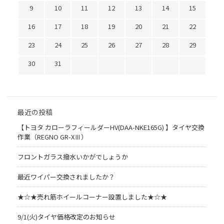
9
10
11
12
13
14
15
16
17
18
19
20
21
22
23
24
25
26
27
28
29
30
31
最近の投稿
【トヨタ カローラフィールダーHV(DAA-NKE165G) 】タイヤ交換
作業（REGNO GR-XⅢ）
フロントガラス撥水いかがでしょうか
最近ワイパー交換されましたか？
★☆★売れ筋ホイールコーナー設置しました★☆★
9/1(火)タイヤ価格改定のお知らせ