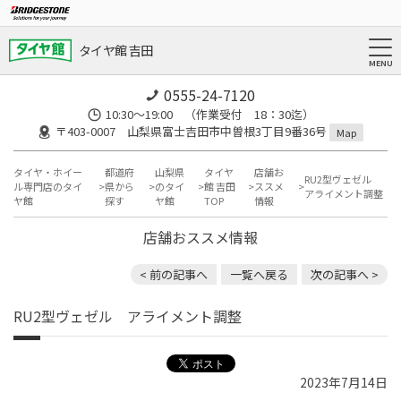
タイヤ館 吉田
0555-24-7120
10:30～19:00 （作業受付 18：30迄）
〒403-0007 山梨県富士吉田市中曽根3丁目9番36号
Map
タイヤ・ホイー
都道府
山梨県
タイヤ
店舗お
RU2型ヴェゼル
ル専門店のタイ
県から
のタイ
館 吉田
ススメ
アライメント調整
ヤ館
探す
ヤ館
TOP
情報
店舗おススメ情報
< 前の記事へ
一覧へ戻る
次の記事へ >
RU2型ヴェゼル アライメント調整
2023年7月14日