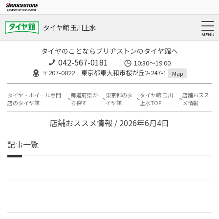
タイヤ館 玉川上水
タイヤのことならブリヂストンのタイヤ館へ
042-567-0181
10:30～19:00
〒207-0022 東京都東大和市桜が丘2-247-1
Map
タイヤ・ホイール専門
都道府県か
東京都のタ
タイヤ館 玉川
店舗おスス
店のタイヤ館
ら探す
イヤ館
上水TOP
メ情報
店舗おススメ情報 / 2026年6月4日
記事一覧