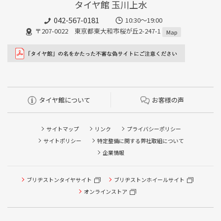
タイヤ館 玉川上水
042-567-0181
10:30～19:00
〒207-0022 東京都東大和市桜が丘2-247-1
Map
タイヤ館について
お客様の声
サイトマップ
リンク
プライバシーポリシー
サイトポリシー
特定整備に関する弊社取組について
企業情報
ブリヂストンタイヤサイト
ブリヂストンホイールサイト
タイヤ点検・安全点検/タイヤ履き替え/オイル交換/その他
ピット作業の予約
オンラインストア
クローク契約会員専用タイヤ履き替え※タイヤ履き替えを
希望のクローク契約会員の方はこちらを選択ください