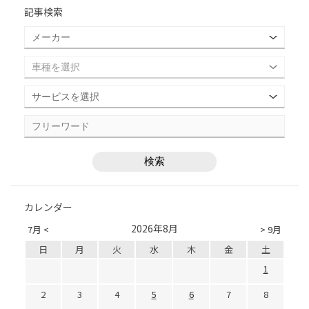
記事検索
カレンダー
2026年8月
7月 <
> 9月
日
月
火
水
木
金
土
1
2
3
4
5
6
7
8