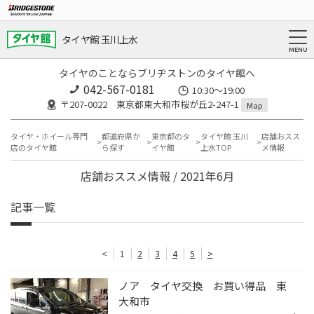
タイヤ館 玉川上水
タイヤのことならブリヂストンのタイヤ館へ
042-567-0181
10:30～19:00
〒207-0022 東京都東大和市桜が丘2-247-1
Map
タイヤ・ホイール専門
都道府県か
東京都のタ
タイヤ館 玉川
店舗おスス
店のタイヤ館
ら探す
イヤ館
上水TOP
メ情報
店舗おススメ情報 / 2021年6月
記事一覧
<
1
2
3
4
5
>
ノア タイヤ交換 お買い得品 東
大和市