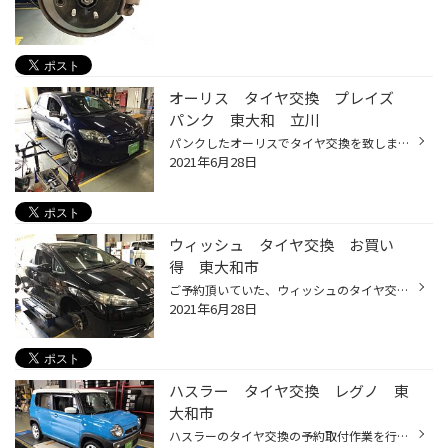
オーリス タイヤ交換 プレイズ
パンク 東大和 立川
パンクしたオーリスでタイヤ交換を致しましたので、ご紹介します！ パンクしたのは右前のタイヤ。 残念ながら空気圧０で引きずってしまっていたので、修理は不可能でした。 当然右前は交換しますが、左前のタイヤも年数が経っていて左右のバランスを合わせるために、 左前のタイヤ交換も必要となり...
2021年6月28日
ウィッシュ タイヤ交換 お買い
得 東大和市
ご予約頂いていた、ウィッシュのタイヤ交換を行いました。 今まで使用のタイヤは、年数経過によりヒビ割れが多く見られる状況でした。 お選び頂いたタイヤは、デイトン DT30です。 価格重視でも、ブリヂストン製なので、安心感が違いますね。 ホイールと車体の接触面をサビ落としして、コーティング...
2021年6月28日
ハスラー タイヤ交換 レグノ 東
大和市
ハスラーのタイヤ交換の予約取付作業を行わせて頂きました。 外しタイヤは、経年劣化によるヒビ割れと、外減り傾向が見られます。 装着させて頂いたタイヤは、 ブリヂストン レグノGR-Leggeraです！ 軽自動車専用設計で、乗り心地・静粛性に優れたタイヤですね。 組込・装着前に、ハブ(ホイールと車...