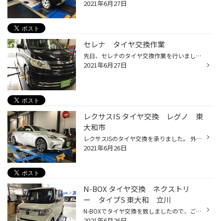
2021年6月27日
セレナ タイヤ交換作業
先日、セレナのタイヤ交換作業を行いました！ 今回、装着されたタイヤはデイトン DT30です！ こちらのタイヤはコストパフォーマンスが良く、基本性能を抑えたベーシックタイヤでございます！ 以前まで使用されておりましたタイヤは肩ベリ摩耗を起こしておりました。 今後も新しいタイヤでドライブ楽...
2021年6月27日
レクサスIS タイヤ交換 レグノ 東
大和市
レクサスISのタイヤ交換を承りました。 外しタイヤは経年によるヒビ割れと外側が偏って減っていました。 お選び頂いたタイヤはレグノGR-XIIです。 乗り心地・静粛性については、ブリヂストン最高レベルですね！ 偏摩耗を解消する為、アライメント調整も行いました。 これで安心してドライブできます...
2021年6月26日
N-BOX タイヤ交換 ネクストリ
ー タイプS 東大和 立川
N-BOXでタイヤ交換を致しましたので、ご紹介します！ お取り付けしたのは、ネクストリーtypeS！ タイヤ館専売品で、浅雪対応のオールシーズンタイヤになります！ １ｃｍの積雪まででしたら走行可能になりますので、東京あたりではこれで十分。 ただ、凍結路に対しては無効ですので、あくまで雪が降...
2021年6月26日