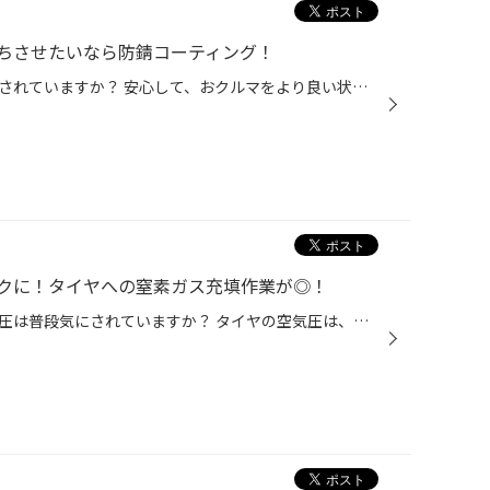
ちさせたいなら防錆コーティング！
皆さん、おクルマの『サビ』対策されていますか？ 安心して、おクルマをより良い状態で、より長く使っていただくために、 今回は、おクルマの下回りのサビを抑制する防錆コーティングのご紹介です。 冬時期は特におクルマの下回りのサビ予防が大切です！ おクルマの下回りは、金属類がむき出しにな...
クに！タイヤへの窒素ガス充填作業が◎！
皆さん、おクルマのタイヤの空気圧は普段気にされていますか？ タイヤの空気圧は、おクルマの性能やタイヤの寿命にも関わるとても重要なものですが、 今回は、タイヤの空気圧チェックの手間を軽減することができる、 窒素ガス充填に関してご紹介いたします！ 窒素ガスを充填すれば、タイヤの空気圧...