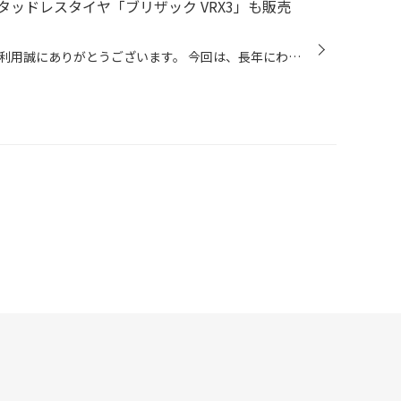
ッドレスタイヤ「ブリザック VRX3」も販売
いつもコクピット・タイヤ館のご利用誠にありがとうございます。 今回は、長年にわたりブリザックブランドを牽引してきた、まさに信頼と実績のブリザックを 体現しているといっても過言ではない、「BLIZZAK VRX3」についてご紹介いたします。 選ばれ続けるための3つの向上性能 長年、ブリヂストンの...