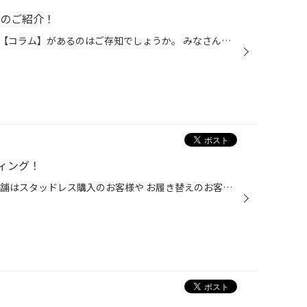
ムのご紹介！
コクピット・タイヤ館のサイトに【コラム】があるのはご存知でしょうか。 みなさんのおクルマのお悩みやタイヤに関するコラム記事を掲載しております。 この度は、『オイル交換』や『バッテリー』などのおクルマのメンテナンス、 スタッドレスに関連するコラム記事を掲載いたしました。 点検や交換...
ィング！
少しずつ寒くなって来ました。 店舗はスタッドレス購入のお客様や お履き替えのお客様が増えています。 冬にもオススメなのが防錆コーティング！ 錆びている部分はもちろん。 錆びていない部分にも全体に 防錆剤を塗布していくのが防錆コーティングです。 車の下まわりって普段なかなか見ないですよ...