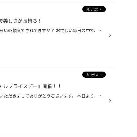
で美しさが長持ち！
皆さん、おクルマの洗車、どれくらいの頻度でされてますか？ お忙しい毎日の中で、ずっとキレイに保つのは至難の業ではないでしょうか？ それでも、なるべくクルマはキレイに保ちたいというお客様にオススメなサービス 今回は、おクルマの「ボディコーティング」のご紹介です。 ボディコーティング...
ャルプライスデー』開催！！
こんにちは、いつも当店をご利用いただきましてありがとうございます。 本日より、コクピット・タイヤ館におきまして、 期間限定！ サイズ限定！！ 数量限定！！！ お得にお買い求めいただける、「タイヤスペシャルプライスデー」がスタートします！ お得なタイヤのご紹介！！ ワゴンR、N-BOX、タン...