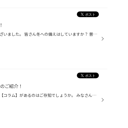
！
本日も沢山のご来店ありがとうございました。 皆さん冬への備えはしていますか？ 普段お車を使用している方はスタッドレスタイヤがあると いざという時安心ですよね♪ もう装着シーズンは始まっております！ 今回はマツダ3のスタッドレス交換事例です。 大好評の新商品WZ-1を装着させていただきまし...
ムのご紹介！
コクピット・タイヤ館のサイトに【コラム】があるのはご存知でしょうか。 みなさんのおクルマのお悩みやタイヤに関するコラム記事を掲載しております。 この度は、『アライメント』や『コーティング』などのおクルマのメンテナンス、 タイヤに関連するコラム記事を掲載いたしました。 点検や交換の...