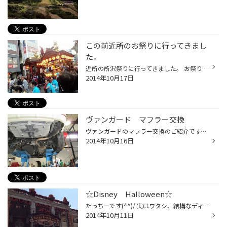
この前近所のお祭りに行ってきまし
た。
近所の所沢祭りに行ってきました。 お祭りでは、山車が地域地域から続々出てきて １０台くらいはありました。 最近のお祭りは全開に「妖怪ウォッチ」でした。 久しぶりのお祭りでかなりテンションも上がりました！！
2014年10月17日
ヴァンガード マフラー交換
ヴァンガードのマフラー交換のご紹介です。 今回、選んで頂いた商品は ・フジツボ AUTHORIZE S 最近は、車検時の音量規制も厳しくなってきましたので昔程、音量の大きい マフラーも付けれませんが、程よい感じの音量でした。 純正に比べると、吹け上りも良くなり、何より軽い♪ 純正では、物足りな...
2014年10月16日
☆Disney Halloween☆
たっちーです(^^)/ 実はワタシ、結構なディズニー好きです☆ 小さいころ、地元の秋田から家族旅行で ディズニーランドに行ってたからかな？ TDRの地図はかなり正確に脳にインプットされてます! 東京の地理よりよっぽど正確ですｗ 今回3年ぶり位に一気に2回行く機会があったので あぞびにいって来まし...
2014年10月11日