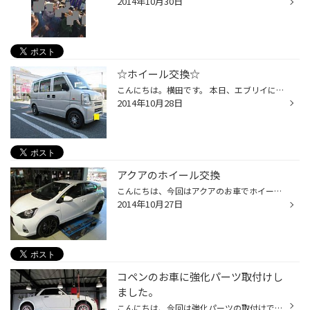
2014年10月30日
☆ホイール交換☆
こんにちは。横田です。 本日、エブリイにタイヤ＆ホイール取付けをしました。 純正スチールホイールから、アルミに交換したいとのご要望でしたので ブラポリホイールをオススメした所、気に入って頂き装着しました(^o^) とてもカッコ良く仕上がりました!! 装着タイヤ 145R12 6P エコピアR680 ...
2014年10月28日
アクアのホイール交換
こんにちは、今回はアクアのお車でホイール交換 して頂きました。 リア側のホイールのインセットを変更して絶妙な出ずらになりました。 とってもカッコよく仕上がっていて綺麗です。
2014年10月27日
コペンのお車に強化パーツ取付けし
ました。
こんにちは、今回は強化パーツの取付けです。 純正のパーツを取り外しワンランク上の強化パーツ Dｰスポーツのフロアフレームバー取付けしました。 運転していてしっかり感がでたそうです 興味のある方は是非ご来店ください！！ 石川