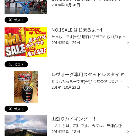
2014年10月26日
NO.1SALE はじまるよ～!!
たっちーです(^^)/ 明日10/25日から11/3までの9日間!! NO.1SALE 開催しますよ～(^o^) チラシのクーポンをご持参の方はもちろん! 当HPを見たと言って頂ければ! お得なブリザッククーポンの対象とさせていただきます(^^♪ 気温が下がって空気圧が低くなっているお客様も散見されます。 空気圧点検だけ...
2014年10月24日
レヴォーグ専用スタッドレスタイヤ
どうもたっちーです(^^)/ 今年の冬は皆さんご注意! 4月に増税がありましたので、3月までの新車駆け込み需要で 今年はスタッドレスをまだ持ってらっしゃらない方が非常に 多いことでしょう!! 2年続いた大降雪も相まってスタッドレス保有率は高まるばかり! 例年以上の早期欠品が予想されます(>__
2014年10月23日
山登りハイキング！！
こんにちは、石川です。 今回は、草津白根山に行ってきました。 子供たちと一緒にロープウェイに乗って、 綺麗な紅葉を見ながら頂上に。 さらに、そこからスキーリフトに乗って湯釜を見に行きました。 行く途中ですれ違う人たちがとても暖かく「あともう少しだよ」とか、 「頑張って」と声をかけて...
2014年10月18日