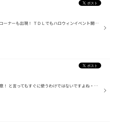
冬のコーナーの隣に、ハロウィンコーナーも出現！ ＴＤＬでもハロウィンイベント開催とのことなので タイヤ館もオレンジ色にしちゃいました。 ちょっと早いですが、ハッピーハロウィン、スタートです！！
スタッドレスタイヤを早くもご用意！ と言ってもすぐに使うわけではないですよね・・・ 当店では、スタッドレスタイヤの早期予約を受けつけております。 最新作のＲＥＶＯ ＧＺからＲＥＶＯ２、ＳＵＶ用ＤＭーＶ１、トラック用ＲＥＶＯ９６９など実際にご覧いただけます。