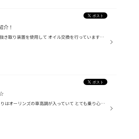
紹介！
当店のオイル交換は、オイル完全抜き取り装置を使用して オイル交換を行っています。 従来のオイル交換では、オイルパンの形状により古いオイルが そのまま残ってしまい完全に抜き取ることが出来ませんでした。 抜き取り装置を使用することで、古いオイルをできる限り 残すことなく、しかも短時間で...
☆
レガシィ １８インチ装着車 足回りはオーリンズの車高調が入っていて とても乗り心地がグットです。 タイヤホイールは１８インチ プロドライブのＧＣ ０５Ｋ タイヤはＲＥ－０５０ ２１５/４５Ｒ１８ タイヤホイールも軽くなってとても良かったそうです。