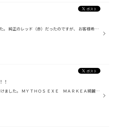
マスタングのオールペンをしました。 純正のレッド（赤）だったのですが、 お客様希望により フェラーリレッドにオールペンしました。 ものすごく綺麗な赤に仕上がりました。 自分の車もオールペンしたくなるような仕上がりで お客様も満足して頂きました。 塗装希望の方 当店スタッフまでご相談く...
！！
クラウンにウインカーミラーを 付けました。 ＭＹＴＨＯＳ ＥＸＥ ＭＡＲＫＥＡ綺麗に付きました。