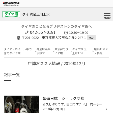
タイヤ館 玉川上水
タイヤのことならブリヂストンのタイヤ館へ
042-567-0181
10:30～19:00
〒207-0022 東京都東大和市桜が丘2-247-1
Map
タイヤ・ホイール専門
都道府県か
東京都のタ
タイヤ館 玉川
店舗おスス
店のタイヤ館
ら探す
イヤ館
上水TOP
メ情報
店舗おススメ情報 / 2010年12月
記事一覧
整備日誌 ショック交換
お久しぶりです、田口です(^_^;) 約一ヶ月ぶりの登場です。 今回のお車は、ホンダ・ＣＲ-Ｚ（Ｍ/Ｔ） 交換パーツ ＨＫＳハイパーマックスⅢ ハイブリッド車にＭ/Ｔなんてレアな車ですが、ショック交換で 車高もバッチリ下がって、動きも良くなり、最後にアライメントも調整して 街乗り～ワインデ...
2010年12月8日