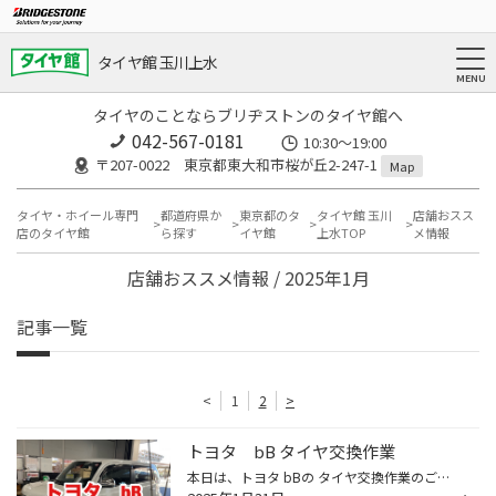
タイヤ館 玉川上水
タイヤのことならブリヂストンのタイヤ館へ
042-567-0181
10:30～19:00
〒207-0022 東京都東大和市桜が丘2-247-1
Map
タイヤ・ホイール専門
都道府県か
東京都のタ
タイヤ館 玉川
店舗おスス
店のタイヤ館
ら探す
イヤ館
上水TOP
メ情報
店舗おススメ情報 / 2025年1月
記事一覧
<
1
2
>
トヨタ bB タイヤ交換作業
本日は、トヨタ bBの タイヤ交換作業のご紹介です。 交換前のタイヤがこちら 約6年ほど使用しており、全体的にヒビ割れが多数発生していましたので 今回、交換作業をさせていただきました。 今回交換したタイヤがこちら ブリヂストンのNEWNO(ニューノ) ブリヂストンのタイヤラインナップの中では、...