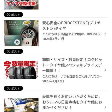
安心安全のBRIDGESTONE(ブリヂ
ストン)タイヤ
こんにちは♪ 当店(タイヤ館)は、BRIDGESTONEのタイヤを扱っているお店です！ タイヤという自動車部品は唯一、地面に接地しているものですよね！ タイヤはハガキ一枚分の大きさで、車体を支えております。 またタイヤには安心・安全を守るために主に5つの役割があるのです。 (「支える」、「伝える」...
2025年1月21日
期間・サイズ・数量限定！コクピッ
ト・タイヤ館スペシャルプライスデ
ー開催！！
こんにちは、いつも当店をご利用いただきましてありがとうございます。 本日より、コクピット・タイヤ館の一部店舗におきまして、 期間限定！ サイズ限定！！ 数量限定！！！ で、お得にタイヤをお求めいただけるスペシャルプライスデーがスタートします。 もちろん、当店でもご提供しております。 ...
2025年1月17日
愛車を長くお使いいただくために、
おクルマの日常点検もタイヤ館にお
まかせください！