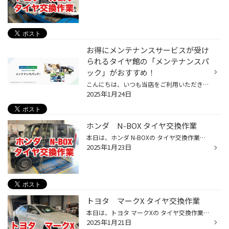
お得にメンテナンスサービスが受け
られるタイヤ館の「メンテナンスパ
ック」がおすすめ！
こんにちは、いつも当店をご利用いただきましてありがとうございます。 本日は、タイヤ館でお得にメンテナンスサービスを受けることができる 「メンテナンスパック」をご紹介いたします。 唐突ですが、普段、おクルマの管理をどのようにされていますか？ 当店にお越しいただくお客様にお聞きすると...
2025年1月24日
ホンダ N-BOX タイヤ交換作業
本日は、ホンダ N-BOXの タイヤ交換作業のご紹介です。 今回の作業は、スタッドレスタイヤを新しくご購入いただき 夏タイヤを外して、純正のホイールに組み付けいたしました。 今回交換したタイヤは、ブリヂストン アイスパートナー2です。 街乗りメインの方で、急な降雪に備えたい方などには オス...
2025年1月23日
トヨタ マークX タイヤ交換作業
本日は、トヨタ マークXの タイヤ交換作業のご紹介です。 交換前のタイヤは、残り溝はあるものの ゴムの劣化が進んでおり、ヒビ割れが多数発生していましたので 今回交換させていただきました。 今回交換したタイヤがこちら オンライン限定で販売しております ブリヂストンのプレイズ PX IIです。 ...
2025年1月21日