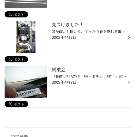
見つけました！！
ぽかぽかと暖かく、すっかり春を感じる事のできる季節になってきましたね 先日、休日に天気も良かったので近くの公園に子供を連れて行ってきました。 何度か行った事のある公園でしたが、ふと辺りを見渡すと・・・・・ えっ ＳＬ！ し、しかも Ｄ５１じゃあ～りませんか！！ 写真でしかみた事がな...
2008年4月7日
試乗会
『新商品PLAZYZ RV・ポテンザRE11』試乗会にいって来ました！ こんにちは！店長の秋吉です。今回は真面目に試乗会の報告をします。 ３月１８日 場所は栃木のブリヂストンプルービンググラウンド 天候は晴れで花粉が沢山吹き荒れていましたが、久しぶりの新商品試乗ということで 少しワクワクしな...
2008年4月7日