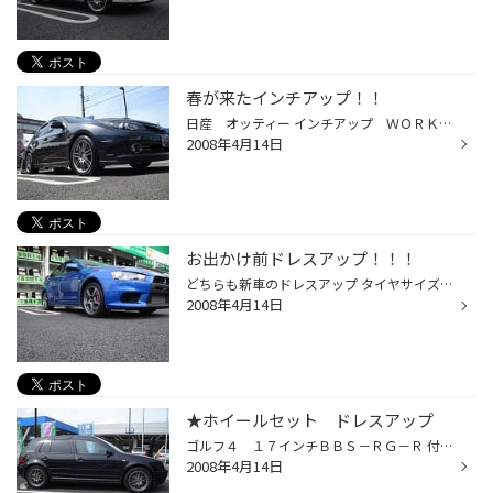
春が来たインチアップ！！
日産 オッティー インチアップ ＷＯＲＫ ヴァリアンツァ １５インチにインチアップ 足回りもＲＳＲ ＴＩ２０００で バツチリきまりました。
2008年4月14日
お出かけ前ドレスアップ！！！
どちらも新車のドレスアップ タイヤサイズ２４５/４０Ｒ１８ １８インチ プロドライブ鍛造ホイールで バネ下重量が軽くなり、快適に仕上がりました。
2008年4月14日
★ホイールセット ドレスアップ
ゴルフ４ １７インチＢＢＳ－ＲＧ－Ｒ 付けちゃいました。タイヤもポテンザＲＥ－０５０で バッチリ決まっています。 新型アテンザ ホイール入れました。 ＷＯＲＫ ヴァリアンツァ１８インチ で渋いです。
2008年4月14日