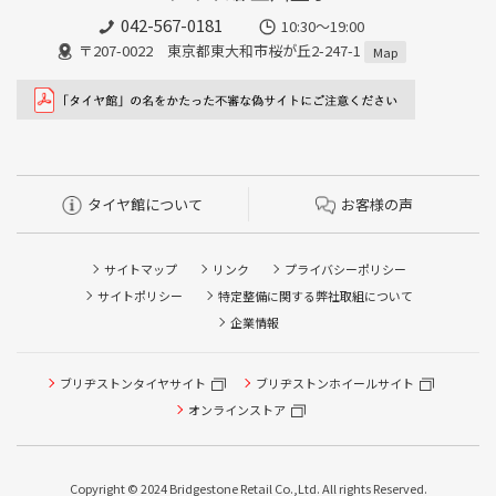
042-567-0181
10:30～19:00
〒207-0022 東京都東大和市桜が丘2-247-1
Map
タイヤ館について
お客様の声
サイトマップ
リンク
プライバシーポリシー
サイトポリシー
特定整備に関する弊社取組について
企業情報
タイヤ点検・安全点検/タイヤ履き替え/オイル交換/その他
ブリヂストンタイヤサイト
ブリヂストンホイールサイト
ピット作業の予約
オンラインストア
クローク契約会員専用タイヤ履き替え※タイヤ履き替えを
希望のクローク契約会員の方はこちらを選択ください
Copyright © 2024 Bridgestone Retail Co.,Ltd. All rights Reserved.
本日のタイヤ履き替え順番待ち予約 ※クローク契約会員の