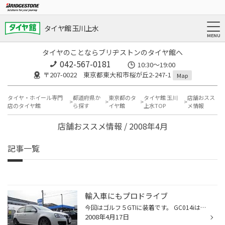
タイヤ館 玉川上水
タイヤのことならブリヂストンのタイヤ館へ
042-567-0181
10:30～19:00
〒207-0022 東京都東大和市桜が丘2-247-1
Map
タイヤ・ホイール専門
都道府県か
東京都のタ
タイヤ館 玉川
店舗おスス
店のタイヤ館
ら探す
イヤ館
上水TOP
メ情報
店舗おススメ情報 / 2008年4月
記事一覧
輸入車にもプロドライブ
今回はゴルフ５GTIに装着です。 GC014iは国産にもにあうし、ドイツ車にもばっちりフィット！ チューナー系に飽きた方、鍛造に惹かれた方・・・コーディネートは当店におまかせを！！ サイズ １８X7.5J +50 112/5 RE050 225/40R18
2008年4月17日