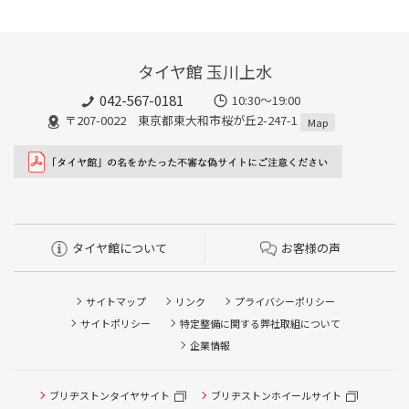
タイヤ館 玉川上水
042-567-0181
10:30～19:00
〒207-0022 東京都東大和市桜が丘2-247-1
Map
タイヤ館について
お客様の声
サイトマップ
リンク
プライバシーポリシー
サイトポリシー
特定整備に関する弊社取組について
企業情報
ブリヂストンタイヤサイト
ブリヂストンホイールサイト
タイヤ点検・安全点検/タイヤ履き替え/オイル交換/その他