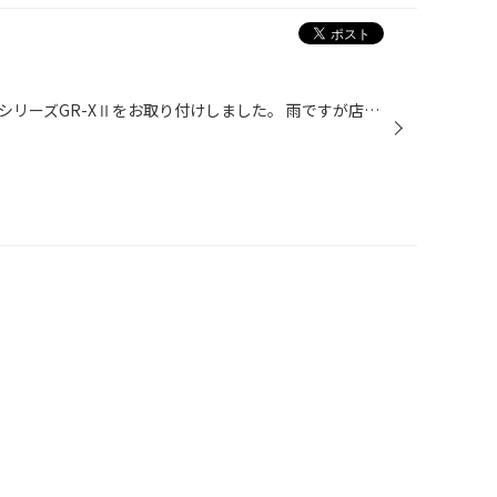
スカイラインに２月新作のレグノシリーズGR-XⅡをお取り付けしました。 雨ですが店長含めスタッフ全員で元気に作業しております。 雨の日はパンクも多いのでご注意ください！！！！