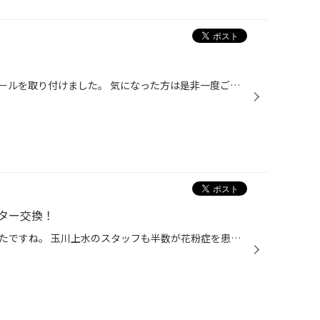
エスティマに左右で色違いのホイールを取り付けました。 気になった方は是非一度ご相談ください(´∀｀=)
ター交換！
雨が上がった今日は花粉が酷かったですね。 玉川上水のスタッフも半数が花粉症を患っているのですが、ティッシュを鼻に詰めたりする者までいて、日々花粉と苦闘している状況です。 野外の花粉はしょうがないけど、せめて車内からは花粉を追い出したい！ そんな方にお勧めなのがエアコンフィルター交...