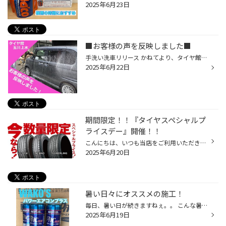
2025年6月23日
■お客様の声を反映しました■
手洗い洗車リリース かねてより、タイヤ館をご利用のお客様方から洗車をやって欲しいというお声を頂戴しておりました。 この度滑水コーティングの手洗い洗車がついにリリースです！ 水が良く弾く！よく滑る！手洗いの洗車は高圧洗浄によりボディ溝の隅々の汚れも落とします！①初めてのご利用はおた...
2025年6月22日
期間限定！！『タイヤスペシャルプ
ライスデー』開催！！
こんにちは、いつも当店をご利用いただきましてありがとうございます。 本日より、コクピット・タイヤ館におきまして、 期間限定！ サイズ限定！！ 数量限定！！！ お得にお買い求めいただける、「タイヤスペシャルプライスデー」がスタートします！ お得なタイヤのご紹介！！ ワゴンR、N-BOX、タン...
2025年6月20日
暑い日々にオススメの施工！
毎日、暑い日が続きますねぇ。。 こんな暑い日にオススメなのが、こちら！ ワコーズ パワーエアコンプラス！！ お！なんだ！この涼しげな色の缶は！ と気になりますよね。 こちらはカーエアコンの添加剤です。 この時期、玉川上水店では大変人気のメニューです。 エアコンに添加剤って、必要？ タイ...
2025年6月19日