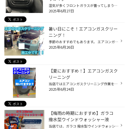
湿気が多くフロントガラスが曇ってしまう梅雨時期、 また、気温が高く暑い日も増え、夏はもうすぐそこです！ 少しずつ、クルマのエアコンをつける機会も増えてきていると思いますので、 是非、夏本番を迎える前におクルマのエアコンのメンテナンスをおススメします！ 【より快適に♪今がおススメ！カ...
2025年6月27日
暑い日にこそ！エアコンガスクリー
ニング！
季節のおすすめでもあります。 エアコンガスクリーニング！ 絶賛施工中です(*´꒳`*)！ え？ガス入れるだけじゃないの？？ と思うユーザー様もいらっしゃると思うのですが 今既に、お車のエアコンに入っているガスを一旦回収。 綺麗にクリーニングにしてお返しします。 そして足りない分は、補充をし...
2025年6月26日
【夏におすすめ！】エアコンガスク
リーニング
当店ではエアコンガスクリーニング作業を実施しております！ (当店は専用の機械にて作業を行なっております。) 暑い時期にエアコンが効かなくて、汗をかきながら運転をしたことはありませんか？ エアコンの効きを良くさせる為にエアコンガスクリーニングをおすすめいたします。 ※エアコンが涼しくな...
2025年6月24日
【梅雨の時期におすすめ】ガラコ
撥水型ウインドウォッシャー液
当店では、ガラコ 撥水型ウインドウォッシャー液を取り扱っております。 ガラス撥水はどうして長持ちしないのかというと、、、 ワイパーを使用する事で撥水コーティングをふき取ってしまうのです。 こちらの商品は、ウォッシャーするだけで撥水してくれるので安心・安全に乗る事が出来ますね。 更に...