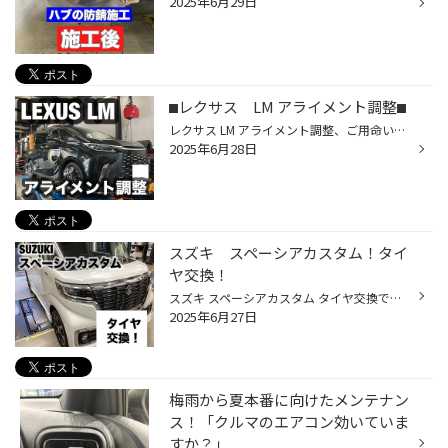
2025年6月29日
⬛︎レクサス LM アライメント調整⬛︎
レクサス LM アライメント調整、ご用命いただきました♪ レクサス LMは前後のトーが、調整可能です。 アライメントって、必要なの？？？ アライメント調整というのは タイヤの角度や向きの調整です。 今回ご用命いただいた経緯は 前側のタイヤをぶつけてしまったので 測定から調整まで承りました。 ...
2025年6月28日
スズキ スペーシアカスタム！タイ
ヤ交換！
スズキ スペーシアカスタム タイヤ交換です！！ スペーシアカスタムと言えば ハイト系軽自動車であり スライドドアも魅力の軽自動車！ 軽自動車やコンパクトカーにオススメなのが！ BRIDGESTONE ECOPIA NH200C 軽自動車やコンパクトカーの専用設計なんです！ タイヤの肩の部分もしっかり作ってある...
2025年6月27日
梅雨から夏本番に向けたメンテナン
ス！「クルマのエアコン効いていま
すか？」