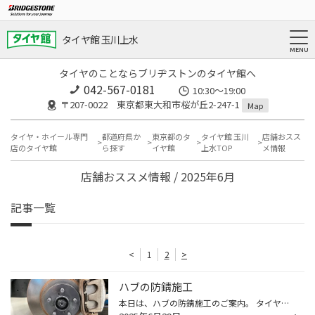
タイヤ館 玉川上水
タイヤのことならブリヂストンのタイヤ館へ
042-567-0181
10:30～19:00
〒207-0022 東京都東大和市桜が丘2-247-1
Map
タイヤ・ホイール専門
都道府県か
東京都のタ
タイヤ館 玉川
店舗おスス
店のタイヤ館
ら探す
イヤ館
上水TOP
メ情報
店舗おススメ情報 / 2025年6月
記事一覧
<
1
2
>
ハブの防錆施工
本日は、ハブの防錆施工のご案内。 タイヤを外さないとわからないハブの部分。 タイヤを外すとこのようにサビが発生している事がございます。 サビが発生していると、 ホイールの固着やホイールとの密着性が悪くなってしまうなどの事が起きてしまいます。 そうならないためにも、ハブの防錆施工をお...